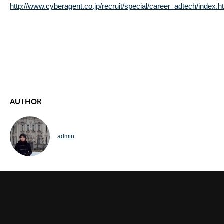
http://www.cyberagent.co.jp/recruit/special/career_adtech/index.
AUTHOR
admin