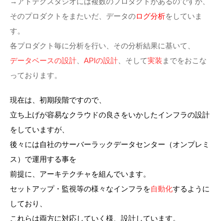
→アドテクスタジオには複数のプロダクトがあるのですが、
そのプロダクトをまたいだ、データの
ログ分析
をしていま
す。
各プロダクト毎に分析を行い、その分析結果に基いて、
データベースの設計
、
APIの設計
、そして
実装
までをおこな
っております。
現在は、初期段階ですので、
立ち上げが容易なクラウドの良さをいかしたインフラの設計
をしていますが、
後々には自社のサーバーラックデータセンター（オンプレミ
ス）で運用する事を
前提に、アーキテクチャを組んでいます。
セットアップ・監視等の様々なインフラを
自動化
するように
しており、
これらは両方に対応していく様、設計しています。