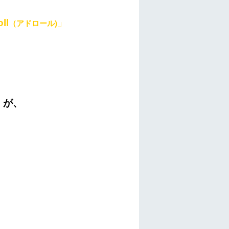
ll
」
（アドロール)
r」が、