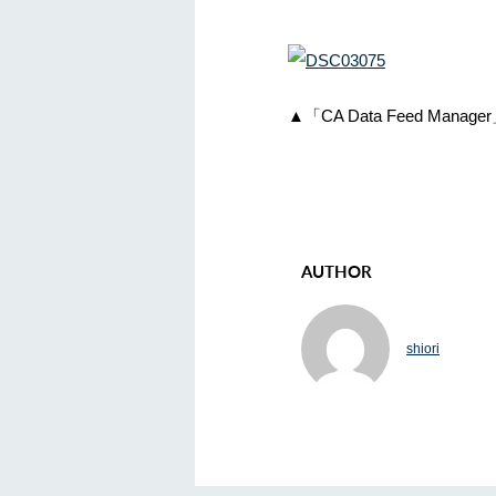
▲「CA Data Feed Mana
AUTHOR
shiori