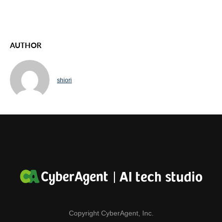
AUTHOR
shiori
Copyright CyberAgent, Inc.