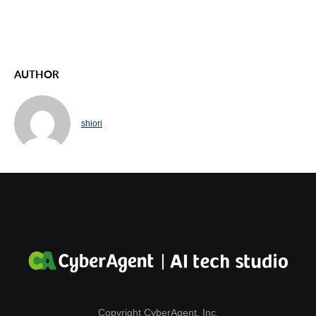
AUTHOR
shiori
Copyright CyberAgent, Inc.