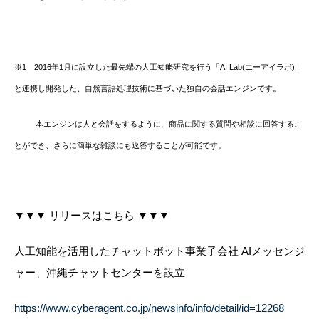
※1 2016年1月に設立した最先端の人工知能研究を行う「AI Lab(エーアイラボ)」
と連携し開発した、自然言語処理技術に基づいた独自の会話エンジンです。
本エンジンは人と会話をするように、商品に関する質問や相談に回答するこ
とができ、さらに簡単な雑談にも返答することが可能です。
▼▼▼ リリースはこちら ▼▼▼
人工知能を活用したチャットボット事業子会社 AIメッセンジ
ャー、沖縄チャットセンターを設立
https://www.cyberagent.co.jp/newsinfo/info/detail/id=12268