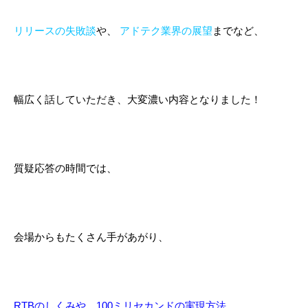
リリースの失敗談
や、
アドテク業界の展望
までなど、
幅広く話していただき、大変濃い内容となりました！
質疑応答の時間では、
会場からもたくさん手があがり、
RTB
のしくみや、
100
ミリセカンドの実現方法
、