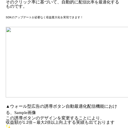
そのクリック率に基づいて、自動的に
する
配信比率を最適化
ものです。
SDKのアップデートが必要なく収益最大化を実現できます！
▲
ウォール型広告の誘導ボタン自動最適化配信機能におけ
る、
Sample
画像
この誘導ボタンのデザインを変更することにより、
収益額が
向上する実績も出ております
1.2倍～最大2倍以上