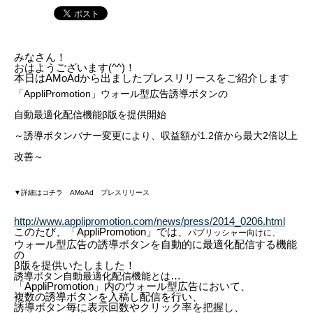
みなさん！
おはようございます(^^)！
本日はAMoAdから出ましたプレスリリースをご紹介します
「AppliPromotion」ウォール型広告誘導ボタンの
自動最適化配信機能β版を提供開始
～誘導ボタンバナー変更により、収益額が1.2倍から最大2倍以上
改善～
▼詳細はコチラ AMoAd プレスリリース
http://www.applipromotion.com/news/press/2014_0206.html
このたび、「AppliPromotion」では、
パブリッシャー向けに、
ウォール型広告の誘導ボタンを
自動的に最適化配信する機能
の
β版
を提供いたしました！
…
誘導ボタン自動最適化配信機能とは
「AppliPromotion」内のウォール型広告において、
複数の誘導ボタンを入稿
し配信を行い、
誘導ボタン毎に表示回数やクリック率を把握し、