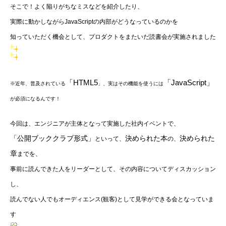
そこで！よく陥りがちなミスなどを紹介したり、
実際に動かしながらJavaScriptの内部がどうなっているのかを
知っていただく機会として、プロダクトをまたいだ読書会が実施されました
「HTML5
「JavaScript」
※近年、普及されている
」
、実はその機能を使うには
が必須になるんです！
今回は、
エンジニアが主体となって実施した社内イベントで、
「公開ブッククラブ形式」
決められた本
決められた
といって、
の、
章
までを、
事前に読んできた人をリーダーとして、その内容についてディスカッション
し、
読んでない人でもオーディエンス(観客)として見学ができる会となっていま
す