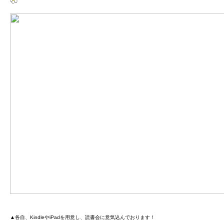
▲各自、KindleやiPadを用意し、読書会に意気込んでおります！