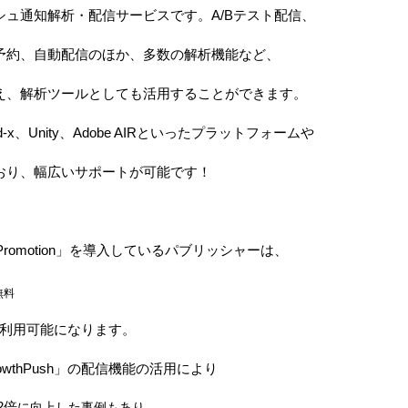
シュ通知解析・配信サービスです。
A/B
テスト配信、
予約、自動配信のほか、多数の解析機能など、
え、解析ツールとしても活用することができます。
d-x
、
Unity
、
Adobe AIR
といったプラットフォームや
おり、幅広いサポートが可能です！
Promotion
」を導入しているパブリッシャーは、
無料
利用可能になります。
owthPush
」の配信機能の活用により
2
倍
に向上した事例もあり、