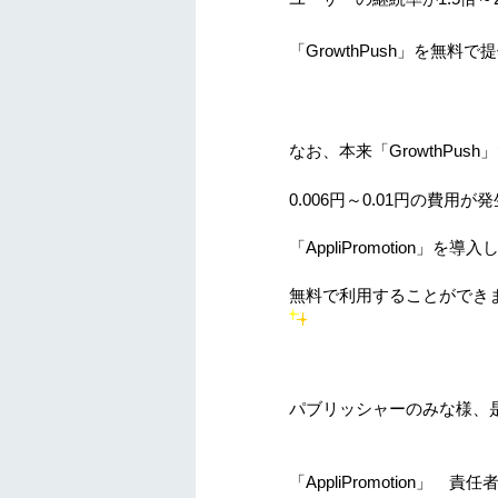
「
GrowthPush
」を無料で提
なお、本来「
GrowthPush
」
0.006
円～
0.01
円の費用が発
「
AppliPromotion
」を導入
無料
で利用することができ
パブリッシャーのみな様、
「
AppliPromotion
」 責任