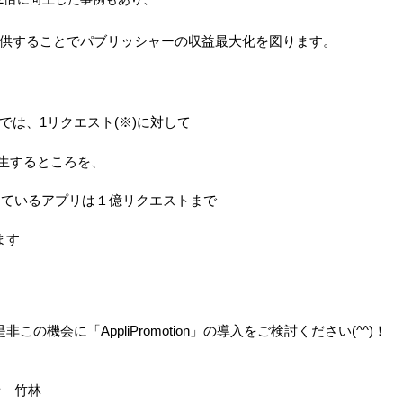
供することでパブリッシャーの収益最大化を図ります。
では、
1
リクエスト
(
※
)
に対して
生するところを、
しているアプリ
は１億リクエストまで
ます
是非この機会に「
AppliPromotion
」の導入をご検討ください
(^^)
！
者 竹林