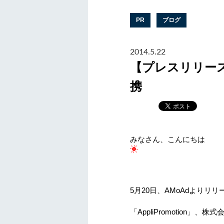
PR
ブログ
2014.5.22
【プレスリリース】A
携
みなさん、こんにちは
5
月
20
日、
AMoAd
よりリリ
「
AppliPromotion
」、株式