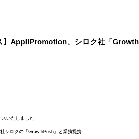
ppliPromotion、シロク社「Growt
ースいたしました、
会社シロクの「
GrowthPush
」と業務提携