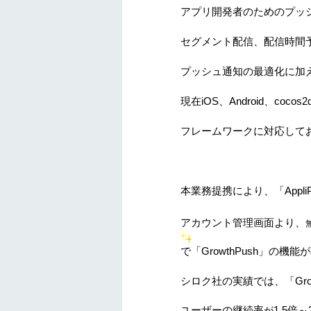
アプリ開発者のためのプッ
セグメント配信、配信時間
プッシュ通知の最適化に加
現在
iOS
、
Android
、
cocos2
フレームワークに対応して
本業務提携により
、「
Appli
アカウント管理画面より、
で
「
GrowthPush
」
の機能が
シロク社の実績では、「
Gr
ユーザーの継続率
1.5
倍～
が