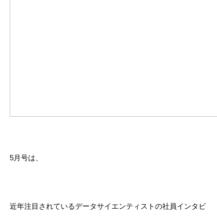
5
月号は、
近年注目されている
データサイエンティスト
の社員インタビ