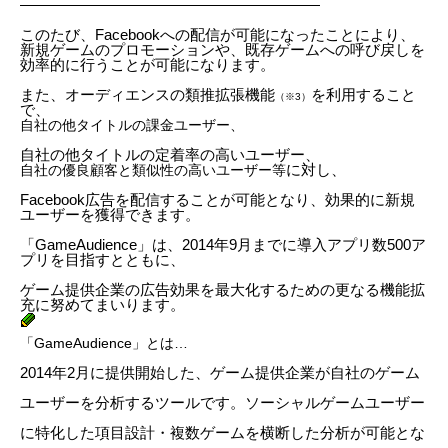
————————————————————
このたび、Facebookへの配信が可能になったことにより、
新規ゲームのプロモーションや、既存ゲームへの呼び戻しを
効率的に行うことが可能になります。
また、オーディエンスの類推拡張機能
を利用すること
（※3）
で、
自社の他タイトルの課金ユーザー
、
自社の他タイトルの定着率の高いユーザー
、
に対し、
自社の優良顧客と類似性の高いユーザー
等
Facebook広告を配信することが可能となり、効果的に新規
ユーザーを獲得できます。
「GameAudience」は、2014年9月までに導入アプリ数500ア
プリを目指すとともに、
ゲーム提供企業の広告効果を最大化するための更なる機能拡
充に努めてまいります。
「
GameAudience
」とは…
2014年2月に提供開始した、ゲーム提供企業が自社のゲーム
ユーザーを分析するツールです。ソーシャルゲームユーザー
に特化した項目設計・複数ゲームを横断した分析が可能とな