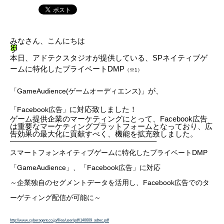
みなさん、こんにちは
本日、アドテクスタジオが提供している、
SPネイティブゲ
ームに特化したプライベートDMP
（※1）
が、
「GameAudience(ゲームオーディエンス)」
に対応致しました！
「Facebook広告」
ゲーム提供企業のマーケティングにとって、
Facebook広告
は重要なマーケティングプラットフォームとなっており、
広
告効果の最大化に貢献すべく、機能を拡充致しました。
———————————————————–
スマートフォンネイティブゲームに特化したプライベートDMP
「GameAudience」、
「Facebook広告」に対応
～企業独自のセグメントデータを活用し、Facebook広告でのタ
ーゲティング配信
が可能に～
http://www.cyberagent.co.jp/files/user/pdf/140609_adtec.pdf