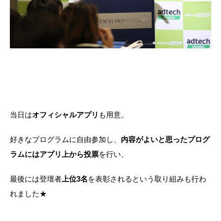
当日は
オフィシャルアプリ
も用意。
好きなプログラムに自由参加し、
内容がよいと思ったプログ
ラムにはアプリ上から投票
を行い、
最後には登壇者
上位3名
を表彰されるという取り組みも行わ
れました★