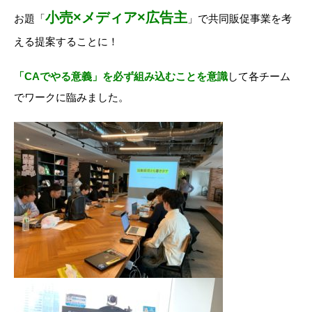
小売×メディア×広告主
お題「
」で共同販促事業を考
える提案することに！
「CAでやる意義」を必ず組み込むことを意識
して各チーム
でワークに臨みました。