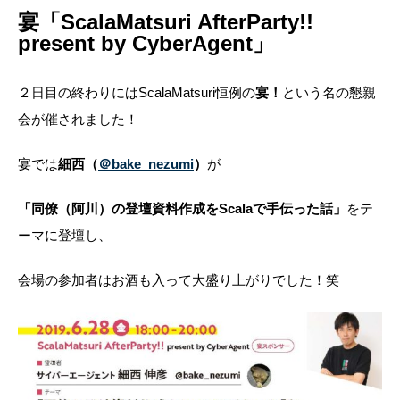
宴
「ScalaMatsuri AfterParty!!
present by CyberAgent」
２日目の終わりにはScalaMatsuri恒例の
宴！
という名の懇親
会が催されました！
宴では
細西（
＠bake_nezumi
）
が
「同僚（阿川）の登壇資料作成をScalaで手伝った話」
をテ
ーマに登壇し、
会場の参加者はお酒も入って大盛り上がりでした！笑