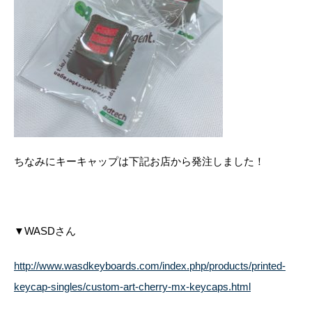
ちなみにキーキャップは下記お店から発注しました！
▼WASDさん
http://www.wasdkeyboards.com/index.php/products/printed-
keycap-singles/custom-art-cherry-mx-keycaps.html