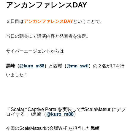
アンカンファレンスDAY
３日目は
アンカンファレンスDAY
ということで、
当日の朝会にて講演内容と発表者を決定。
サイバーエージェントからは
黒崎（
@kuro_m88
）
と
西村（
@mn_swtl
）
の２名がLTを行
いました！
「ScalaにCaptive Portalを実装して#ScalaMatsuriにデプ
ロイする 」
/黒崎（
@kuro_m88
）
今回のScalaMatsuriの会場Wi-Fiを担当した
黒崎