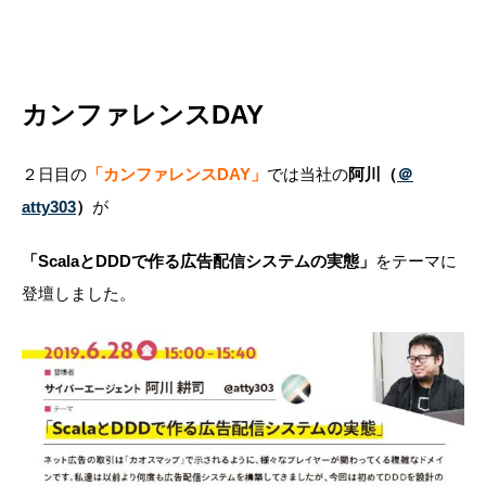
カンファレンスDAY
２日目の
「カンファレンスDAY」
では当社の
阿川（
＠
atty303
）
が
「ScalaとDDDで作る広告配信システムの実態」
をテーマに
登壇しました。