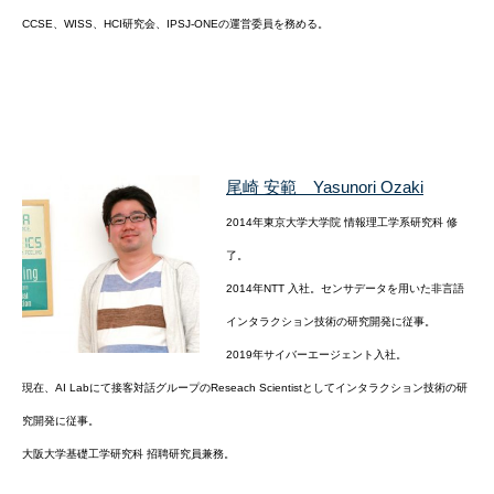
CCSE、WISS、HCI研究会、IPSJ-ONEの運営委員を務める。
尾崎 安範 Yasunori Ozaki
2014年東京大学大学院 情報理工学系研究科 修
了。
2014年NTT 入社。センサデータを用いた非言語
インタラクション技術の研究開発に従事。
2019年サイバーエージェント入社。
現在、AI Labにて接客対話グループのReseach Scientistとしてインタラクション技術の研
究開発に従事。
大阪大学基礎工学研究科 招聘研究員兼務。