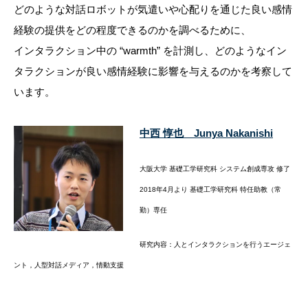
どのような対話ロボットが気遣いや心配りを通じた良い感情
経験の提供をどの程度できるのかを調べるために、
インタラクション中の “warmth” を計測し、どのようなイン
タラクションが良い感情経験に影響を与えるのかを考察して
います。
中西 惇也 Junya Nakanishi
大阪大学 基礎工学研究科 システム創成専攻 修了
2018年4月より 基礎工学研究科 特任助教（常
勤）専任
研究内容：人とインタラクションを行うエージェ
ント，人型対話メディア，情動支援