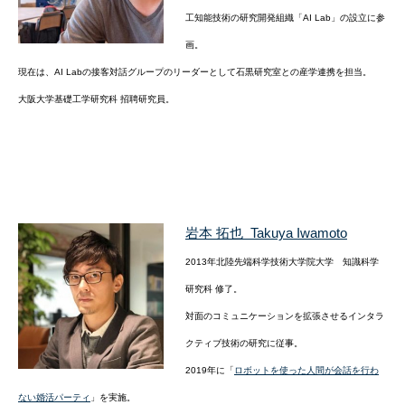
工知能技術の研究開発組織「AI Lab」の設立に参
画。
現在は、AI Labの接客対話グループのリーダーとして石黒研究室との産学連携を担当。
大阪大学基礎工学研究科 招聘研究員。
岩本 拓也 Takuya Iwamoto
2013年北陸先端科学技術大学院大学 知識科学
研究科 修了。
対面のコミュニケーションを拡張させるインタラ
クティブ技術の研究に従事。
2019年に「
ロボットを使った人間が会話を行わ
ない婚活パーティ
」を実施。