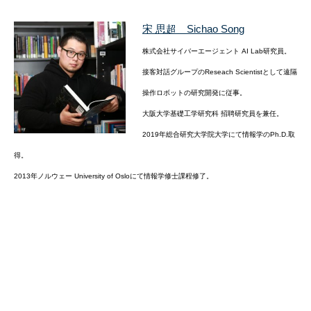
宋 思超 Sichao Song
株式会社サイバーエージェント AI Lab研究員。
接客対話グループのReseach Scientistとして遠隔
操作ロボットの研究開発に従事。
大阪大学基礎工学研究科 招聘研究員を兼任。
2019年総合研究大学院大学にて情報学のPh.D.取
得。
2013年ノルウェー University of Osloにて情報学修士課程修了。