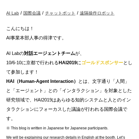
AI Lab
国際会議
チャットボット
遠隔操作ロボット
こんにちは！
AI事業本部人事の得津です。
AI Labの
対話エージェントチーム
が、
10/6-10に京都で行われる
HAI2019
に
ゴールドスポンサー
とし
て参加します！
HAI（Human-Agent Interaction）
とは、文字通り「人間」
と「エージェント」との「インタラクション」を対象とした
研究領域で、HAI2019はあらゆる知的システムと人とのイン
タラクションにフォーカスした議論が行われる国際会議で
す。
※ This blog is written in Japanese for Japanese participants.
We will be explaining our research details in English at the booth. Let’s