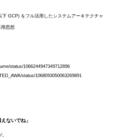
tform (以下 GCP) をフル活用したシステムアーキテクチャ
応用思想
tazume/status/1066244947349712896
ECTED_AWA/status/1068093050063269891
構えないでね」
が。