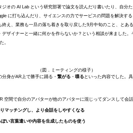
ジオの AI Lab という研究部署で論文を読んだり書いたり、自分
ggle に打ち込んだり、サイエンスの力でサービスの問題を解決す
終え、業務も一旦の落ち着きを取り戻した9月中旬のこと、とある筋
デザイナーと一緒に何かを作らないか？という相談が来ました。それが
した。
（図．ミーティングの様子）
の分身がAR上で勝手に踊る・
繋がる
・
喋る
といった内容でした。具
AR 空間で自分のアバターが他のアバターに混じってダンスして会
りマッチングし、より会話をしやすくなる
っぽい言葉遣いや内容を生成したものを使う