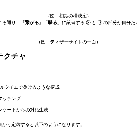
（図．初期の構成案）
れる通り、「
繋がる
」「
喋る
」に該当する ② と ③ の部分が自分
（図．ティザーサイトの一面）
テクチャ
。
ルタイムで捌けるような構成
スのマッチング
事前アンケートからの対話生成
細かく定義すると以下のようになります。