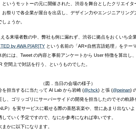
」というモットーの元に開催された、渋谷を舞台としたクリエイタ
。お祭りで各企業が屋台を出店し、デザイン力やエンジニアリング
でしょうか。
人を超える来場者数の中、弊社も例に漏れず、渋谷に拠点をおくいち
ED by AWA P[AR]TY
という名前の「AR×自然言語処理」をテー
には、Tweet の内容と事前アンケートから User 特徴を算出
 AR 空間上で対話を行う、というものでした。
（図．当日の会場の様子）
担当するに当たって AI Lab から岩崎 (
@chck
) と張 (
@peinan
)
証し、ゴリッゴリにサーバーサイドの開発を担当したのでその軌跡
 NLP）を実サービスに載せる際の喜怒哀楽や、世にあまり出ない
晒していく予定ですので、なにか参考になれば幸いです。
大まかに以下になります。