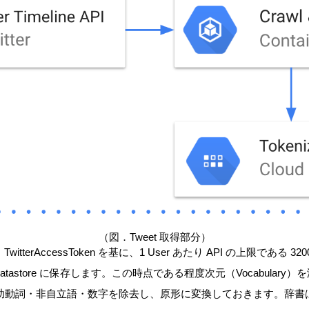
（図．Tweet 取得部分）
tterAccessToken を基に、1 User あたり API の上限である 32
Datastore に保存します。この時点である程度次元（Vocabular
助動詞・非自立語・数字を除去し、原形に変換しておきます。辞書