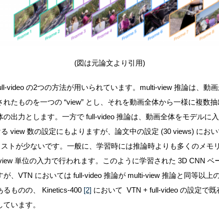
(図は元論文より引用)
w、full-video の2つの方法が用いられています。
multi-view 推論
れたものを一つの “view” とし、それを動画全体から一様に複数
出力とします。一方で full-video 推論は、動画全体をモデル
ける view 数の設定にもよりますが、論文中の設定 (30 views) においては
計算コストが少ないです。
一般に、学習時には推論時よりも多くのメモ
ew 単位の入力で行われます。このように学習された 3D CNN ベースのモ
TN においては full-video 推論が multi-view 推論と同
のの、 Kinetics-400
[2]
において VTN + full-video の
しています。