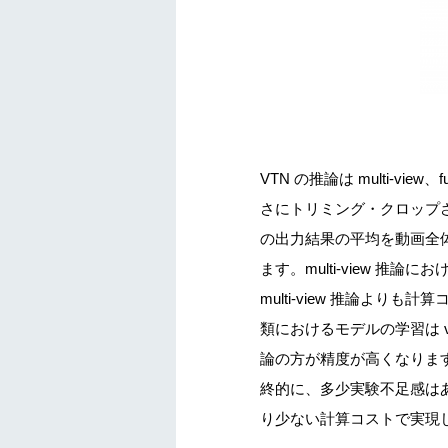
VTN の推論は multi-vie
さにトリミング・クロップさ
の出力結果の平均を動画全体の
ます。multi-view 推論にお
multi-view 推論よりも
類におけるモデルの学習は vi
論の方が精度が高くなりますが、V
終的に、
多少実験不足感はあるも
り少ない計算コストで実現