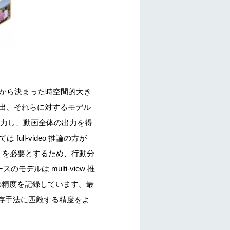
は、動画から決まった時空間的大き
抽出、それらに対するモデル
に入力し、動画全体の出力を得
 full-video 推論の方が
リを必要とするため、行動分
デルは multi-view 推
等以上の精度を記録しています。最
設定で既存手法に匹敵する精度をよ