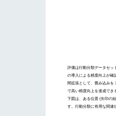
評価は行動分類データセット Kin
の導入による精度向上が確認
間拡張として、畳み込みを 3D
で高い精度向上を達成でき
下図は、ある位置 (矢印の始点
す。行動分類に有用な関連位置