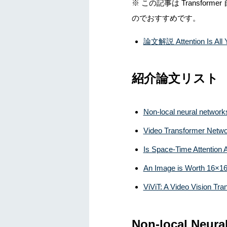
※ この記事は Transform
のでおすすめです。
論文解説 Attention Is All 
紹介論文リスト
Non-local neural network
Video Transformer Netwo
Is Space-Time Attention 
An Image is Worth 16×16
ViViT: A Video Vision Tra
Non-local Neura