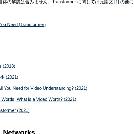
er 自体の解説は含みません。Transformer に関しては元論文
[1]
の他に
You Need (Transformer)
s (2018)
rk (2021)
All You Need for Video Understanding? (2021)
 Words, What is a Video Worth? (2021)
nsformer (2021)
l Networks