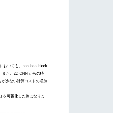
においても、non-local block
た、2D CNN からの時
慮する方が少ない計算コストの増加
の終点) を可視化した例になりま