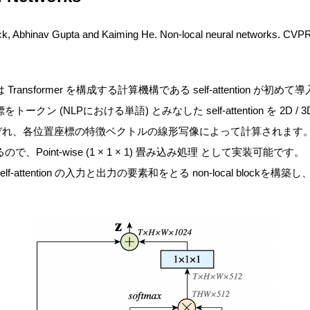
ck, Abhinav Gupta and Kaiming He. Non-local neural networks. CVP
tworks は Transformer を構成する計算機構である self-attentio
クン (NLPにおける単語) とみなした self-attention を 2D /
alue はそれぞれ、各位置座標の特徴ベクトルの線形写像によって計算され
Point-wise (1 × 1 × 1) 畳み込み処理 として実装可能です。
attention の入力と出力の要素和をとる non-local blockを構