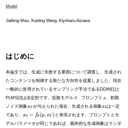
Model
Jiafeng Mao, Xueting Wang, Kiyoharu Aizawa
はじめに
本論文では、生成に失敗する要因について調査し、生成され
たコンテンツを制御する新たな方向性を提案しました。現在
一般的に使用されているサンプリング手法であるDDIM[1]と
PLMS[2]は決定的です。拡散モデル 𝜃、プロンプト 𝑝、初期
ノイズ画像
が与えられた場合、生成される画像
は一定
x
x
0
T
=
(
,
)
であり、
と表現されます。プロンプトとモ
x
f
p
x
0
T
θ
デルパラメータが同じであれば、最終的な生成画像はランダ