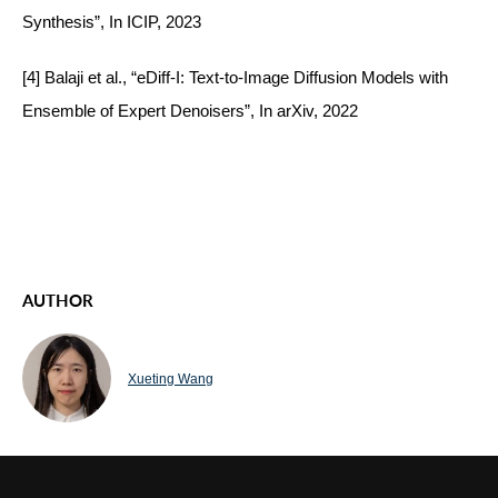
Synthesis”, In ICIP, 2023
[4] Balaji et al., “eDiff-I: Text-to-Image Diffusion Models with
Ensemble of Expert Denoisers”, In arXiv, 2022
AUTHOR
Xueting Wang