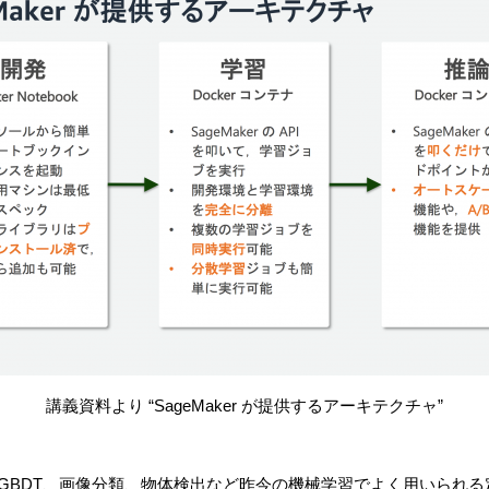
講義資料より “SageMaker が提供するアーキテクチャ”
形回帰、GBDT、画像分類、物体検出など昨今の機械学習でよく用いら