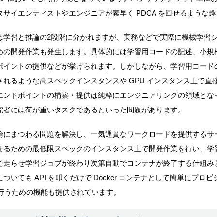
サイエンティストやエンジニアが素早く PDCA を回せるような
は学習と推論の2段階に分かれますが、実務などで実際に機械学習
めの開発作業も発生します。具体的には学習用コードの記述、小規
ポイントの提供などが挙げられます。しかしながら、学習用コード
れるような高スペックインスタンスや GPU インスタンス上で直
エンドポイントの構築・提供は純粋にエンジニアリングの領域とな
究者には荷が重いタスクであるといった問題があります。
にまつわる問題を解決し、一気通貫なワークロードを提供するサービスが
k を動作させるための最低限スペックのインスタンス上で開発作業を行い、学習
で走らせ学習ジョブが終わり次第自動でコンテナが終了する仕組み
いても API を叩くだけで Docker コンテナとして簡単にプ
トを行うための機能も提供されています。