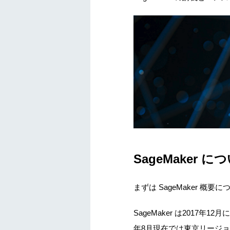
SageMaker に
まずは SageMaker 概
SageMaker は2017
年8月現在では東京リージ