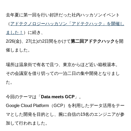
去年夏に第一回を行い好評だった社内ハッカソンイベント
（
アドテクノロジーハッカソン「アドテクハック」を開催し
ました！
）に続き、
2/26(金)、27(土)の2日間をかけて
第二回アドテクハック
を開
催しました。
場所は温泉街で有名で且つ、東京からほど近い箱根湯本。
その会議室を借り切っての一泊二日の集中開発となりまし
た。
今回のテーマは「
Data meets GCP
」。
Google Cloud Platform（GCP）を利用したデータ活用をテー
マとした開発を目的とし、腕に自信の19名のエンジニアが参
加して行われました。