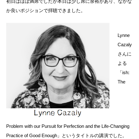
初日はほぼ満席でしたが本日は少し席に余裕があり、なかな
か良いポジションで拝聴できました。
Lynne
Cazaly
さんに
よる
「ish:
The
Problem with our Pursuit for Perfection and the Life-Changing
Practice of Good Enough」というタイトルの講演でした。