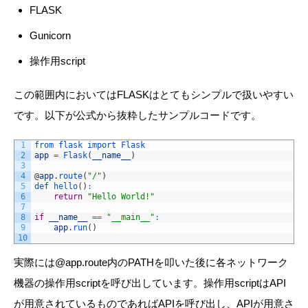
FLASK
Gunicorn
操作用script
この範囲内においてはFLASKはとてもシンプルで扱いやすい
です。以下が公式から抜粋したサンプルコードです。
1
from 
flask 
import 
Flask
2
app
=
Flask
(
__name__
)
3
4
@
app
.
route
(
"/"
)
5
def 
hello
(
)
:
6
return
"Hello World!"
7
8
if
__name__
==
"__main__"
:
9
app
.
run
(
)
10
実際には
@app.route
内のPATHを叩いた後に各ネットワーク
機器の操作用scriptを呼び出しています。操作用scriptはAPI
が用意されているものであればAPIを呼び出し、APIが用意さ