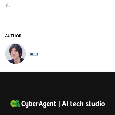
す。
AUTHOR
komei