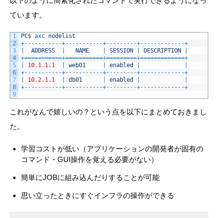
以下のように簡素化されたコマンドで実行できるようになっ
ています。
1
PC
$
axc 
nodelist
2
+
--
--
--
--
--
-
+
--
--
--
--
--
-
+
--
--
--
--
-
+
--
--
--
--
--
--
-
+
3
|
ADDRESS
|
NAME
|
SESSION
|
DESCRIPTION
|
4
+=
===
===
===
=
+=
===
===
===
=
+=
===
===
==
+=
===
===
===
===
+
5
|
10.1.1.1
|
web01
|
enabled
|
|
6
+
--
--
--
--
--
-
+
--
--
--
--
--
-
+
--
--
--
--
-
+
--
--
--
--
--
--
-
+
7
|
10.2.1.1
|
db01
|
enabled
|
|
8
+
--
--
--
--
--
-
+
--
--
--
--
--
-
+
--
--
--
--
-
+
--
--
--
--
--
--
-
+
9
これがなんで嬉しいの？という点を以下にまとめておきまし
た。
学習コストが低い（アプリケーションの開発者が固有の
コマンド・GUI操作を覚える必要がない）
簡単にJOBに組み込んだりすることが可能
思い立ったときにすぐインフラの操作ができる