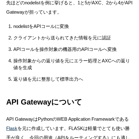
先ほどのnodelistを例に挙げると、1と5がAXC、2から4がAPI
Gatewayが担っています。
nodelistをAPIコールに変換
クライアントから送られてきた情報を元に認証
APIコールを操作対象の機器用のAPIコールへ変換
操作対象からの返り値を元にエラー処理とAXCへの返り
値を生成
返り値を元に整形して標準出力へ
API Gatewayについて
API GatewayはPythonのWEB Application Framewarkである
Flask
を元に作成しています。FLASKは軽量でとても使い勝
手が良く、今回の用途（APIをルーティングする）にも適し