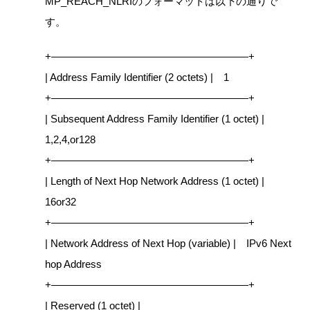
MP_REACH_NLRIのフォーマットは以下の通りで
す。
+———————————————————+
| Address Family Identifier (2 octets) | 1
+———————————————————+
| Subsequent Address Family Identifier (1 octet) |
1,2,4,or128
+———————————————————+
| Length of Next Hop Network Address (1 octet) |
16or32
+———————————————————+
| Network Address of Next Hop (variable) | IPv6 Next
hop Address
+———————————————————+
| Reserved (1 octet) |