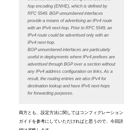
hop encoding (ENHE), which is defined by
RFC 5549. BGP unnumbered interfaces
provide a means of advertising an IPv4 route
with an IPv6 next-hop. Prior to RFC 5549, an
IPv4 route could be advertised only with an
IPv4 next-hop.
BGP unnumbered interfaces are particularly
useful in deployments where IPv4 prefixes are
advertised through BGP over a section without
any IPv4 address configuration on links. As a
result, the routing entries are also IPv4 for
destination lookup and have IPv6 next-hops
for forwarding purposes.
両方とも、設定方法に関してはコンフィグレーション
ガイドを参考にしていただければと思うので、今回詳
細は省略します。