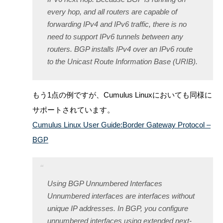
every hop, and all routers are capable of
forwarding IPv4 and IPv6 traffic, there is no
need to support IPv6 tunnels between any
routers. BGP installs IPv4 over an IPv6 route
to the Unicast Route Information Base (URIB).
もう1点の例ですが、Cumulus Linuxにおいても同様に
サポートされています。
Cumulus Linux User Guide:Border Gateway Protocol –
BGP
Using BGP Unnumbered Interfaces
Unnumbered interfaces are interfaces without
unique IP addresses. In BGP, you configure
unnumbered interfaces using extended next-