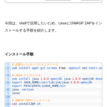
今回は、shellで活用したいため、LinuxにOWASP ZAPをイン
ストールする手順を紹介します。
インストール手順
1
# 必要なパッケージのインストール
2
yum 
install 
wget 
git 
screen 
tree
openssl 
net
-
tools 
unzi
3
4
# Java インストール
5
yum 
install 
java
-
1.8.0
-
openjdk 
java
-
1.8.0
-
openjdk
-
devel
6
export 
JAVA_HOME
=
/
usr
/
lib
/
jvm
/
java
-
1.8.0
-
openjdk
7
export 
PATH
=
$PATH
:
$JAVA_HOME
/
bin
8
java
-
version
9
javac
10
11
# OWASP ZAPのインストール
12
cat
installZAP
.sh