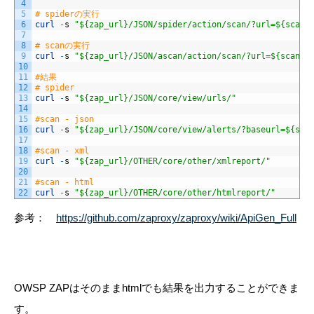
4
5
# spiderの実行
6
curl
-
s
"${zap_url}/JSON/spider/action/scan/?url=${scan_
7
8
# scanの実行
9
curl
-
s
"${zap_url}/JSON/ascan/action/scan/?url=${scan_t
10
11
#結果
12
# spider
13
curl
-
s
"${zap_url}/JSON/core/view/urls/"
14
15
#scan - json
16
curl
-
s
"${zap_url}/JSON/core/view/alerts/?baseurl=${sca
17
18
#scan - xml
19
curl
-
s
"${zap_url}/OTHER/core/other/xmlreport/"
20
21
#scan - html
22
curl
-
s
"${zap_url}/OTHER/core/other/htmlreport/"
参考：
https://github.com/zaproxy/zaproxy/wiki/ApiGen_Full
OWSP ZAPはそのままhtmlでも結果を出力することができま
す。