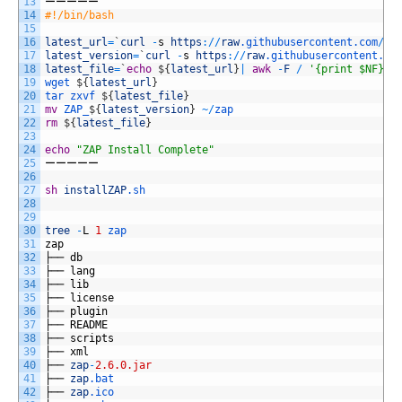
13
ーーーーー
14
#!/bin/bash
15
16
latest_url
=
`
curl
-
s
https
:
/
/
raw
.githubusercontent
.com
/
za
17
latest_version
=
`
curl
-
s
https
:
/
/
raw
.githubusercontent
.co
18
latest_file
=
`
echo
$
{
latest_url
}
|
awk
-
F
/
'{print $NF}'
`
19
wget
$
{
latest_url
}
20
tar
zxvf
$
{
latest_file
}
21
mv
ZAP_
$
{
latest_version
}
~
/
zap
22
rm
$
{
latest_file
}
23
24
echo
"ZAP Install Complete"
25
ーーーーー
26
27
sh
installZAP
.sh
28
29
30
tree
-
L
1
zap
31
zap
32
├──
db
33
├──
lang
34
├──
lib
35
├──
license
36
├──
plugin
37
├──
README
38
├──
scripts
39
├──
xml
40
├──
zap
-
2.6.0.jar
41
├──
zap
.bat
42
├──
zap
.ico