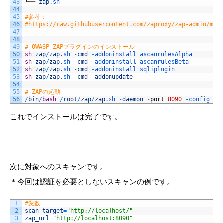
43
└──
zap
.sh
44
45
#参考：
46
#https://raw.githubusercontent.com/zaproxy/zap-admin/mas
47
48
49
# OWASP ZAPプラグインのインストール
50
sh
zap
/
zap
.sh
-
cmd
-
addoninstall 
ascanrulesAlpha
51
sh
zap
/
zap
.sh
-
cmd
-
addoninstall 
ascanrulesBeta
52
sh
zap
/
zap
.sh
-
cmd
-
addoninstall 
sqliplugin
53
sh
zap
/
zap
.sh
-
cmd
-
addonupdate
54
55
# ZAPの起動
56
/
bin
/
bash
/
root
/
zap
/
zap
.sh
-
daemon
-
port
8090
-
config 
ap
これでインストールは完了です。
次に対象へのスキャンです。
＊今回は認証を必要としないスキャンの例です。
1
#変数
2
scan_target
=
"http://localhost/"
3
zap_url
=
"http://localhost:8090"