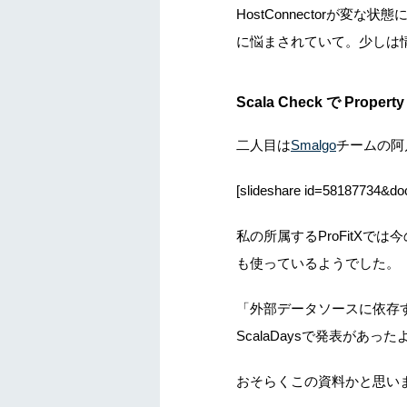
HostConnectorが
に悩まされていて。少しは
Scala Check で Property 
二人目は
Smalgo
チームの阿
[slideshare id=58187734&d
私の所属するProFitXでは
も使っているようでした。
「外部データソースに依存
ScalaDaysで発表があっ
おそらくこの資料かと思い