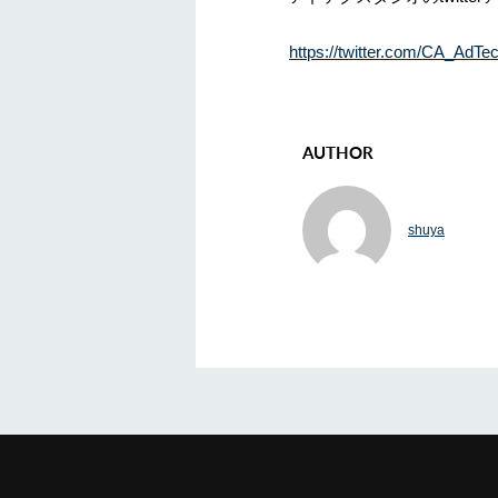
https://twitter.com/CA_AdTe
AUTHOR
shuya