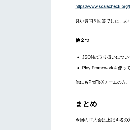
https://www.scalacheck.org/
良い質問＆回答でした、あ
他２つ
JSONの取り扱いについて（
Play Framework
他にもProFit-Xチームの方
まとめ
今回のLT大会は上記４名