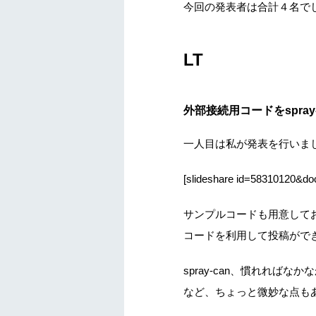
今回の発表者は合計４名で
LT
外部接続用コードをspray
一人目は私が発表を行いました
[slideshare id=58310120&d
サンプルコードも用意しておき
コードを利用して投稿がで
spray-can、慣れればなか
など、ちょっと微妙な点も