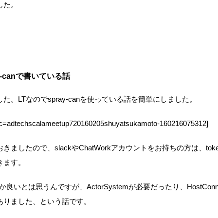
した。
-canで書いている話
。LTなのでspray-canを使っている話を簡単にしました。
oc=adtechscalameetup720160205shuyatsukamoto-160216075312]
ましたので、slackやChatWorkアカウントをお持ちの方は、to
きます。
なか良いとは思うんですが、ActorSystemが必要だったり、HostCon
ありました、という話です。