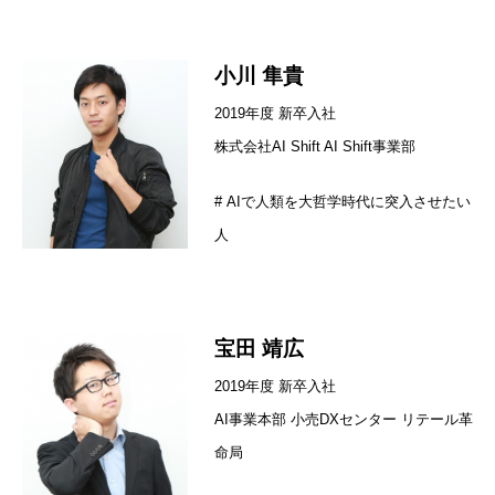
小川 隼貴
2019年度 新卒入社
株式会社AI Shift AI Shift事業部
#
AIで人類を大哲学時代に突入させたい
人
宝田 靖広
2019年度 新卒入社
AI事業本部 小売DXセンター リテール革
命局