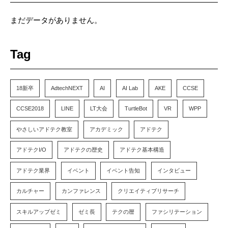
まだデータがありません。
Tag
18新卒
AdtechNEXT
AI
AI Lab
AKE
CCSE
CCSE2018
LINE
LT大会
TurtleBot
VR
WPP
やさしいアドテク教室
アカデミック
アドテク
アドテクI/O
アドテクの歴史
アドテク基本構造
アドテク業界
イベント
イベント告知
インタビュー
カルチャー
カンファレンス
クリエイティブリサーチ
スキルアップゼミ
ゼミ長
テクの暦
ファシリテーション