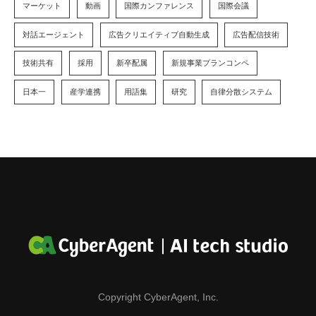
マーケット
動画
国際カンファレンス
国際会議
対話エージェント
広告クリエイティブ自動生成
広告配信技術
技術共有
採用
新卒配属
新規事業プランコンペ
日本一
産学連携
用語集
研究
自律分散システム
Copyright CyberAgent, Inc.