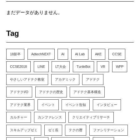
まだデータがありません。
Tag
18新卒
AdtechNEXT
AI
AI Lab
AKE
CCSE
CCSE2018
LINE
LT大会
TurtleBot
VR
WPP
やさしいアドテク教室
アカデミック
アドテク
アドテクI/O
アドテクの歴史
アドテク基本構造
アドテク業界
イベント
イベント告知
インタビュー
カルチャー
カンファレンス
クリエイティブリサーチ
スキルアップゼミ
ゼミ長
テクの暦
ファシリテーション