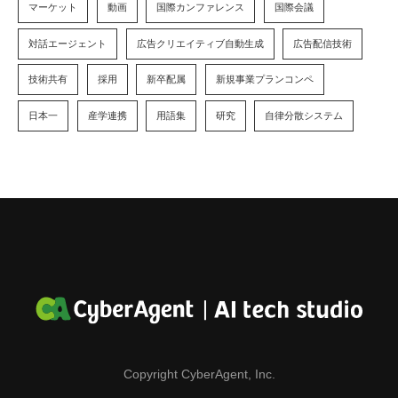
マーケット
動画
国際カンファレンス
国際会議
対話エージェント
広告クリエイティブ自動生成
広告配信技術
技術共有
採用
新卒配属
新規事業プランコンペ
日本一
産学連携
用語集
研究
自律分散システム
Copyright CyberAgent, Inc.