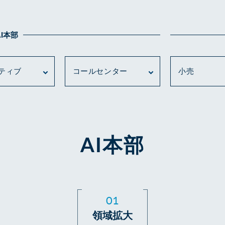
AI本部
ティブ
コールセンター
小売
AI本部
01
領域拡大