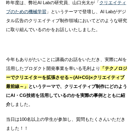
昨年度は、弊社AI Labの研究員、山口光太が「
クリエイティ
ブのための機械学習
」というテーマで登壇し、AI Labがデジ
タル広告のクリエイティブ制作領域においてどのような研究
に取り組んでいるのかをお話しいたしました。
今年もありがたいことに講義のお話をいただき、実際にAIを
活用したプロダクト開発事業を率いる
毛利より
「テクノロジ
ーでクリエイターを拡張させる～(AI+CG)×クリエイティブ
最前線～」
というテーマで、クリエイティブ制作にどのよう
にAI・CG技術を活用しているのかを実際の事例とともに紹
介
しました。
当日は100名以上の学生が参加し、質問もたくさんいただき
ました！！