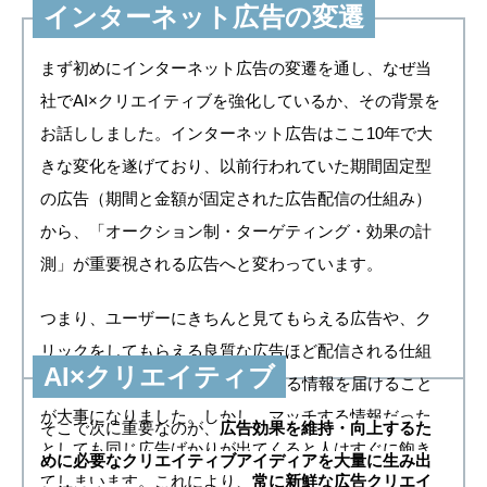
インターネット広告の変遷
まず初めにインターネット広告の変遷を通し、なぜ当
社でAI×クリエイティブを強化しているか、その背景を
お話ししました。インターネット広告はここ10年で大
きな変化を遂げており、以前行われていた期間固定型
の広告（期間と金額が固定された広告配信の仕組み）
から、「オークション制・ターゲティング・効果の計
測」が重要視される広告へと変わっています。
つまり、ユーザーにきちんと見てもらえる広告や、ク
リックをしてもらえる良質な広告ほど配信される仕組
AI×クリエイティブ
みとなり、より1人1人にマッチする情報を届けること
が大事になりました。しかし、マッチする情報だった
そこで次に重要なのが、
広告効果を維持・向上するた
としても同じ広告ばかりが出てくると人はすぐに飽き
めに必要なクリエイティブアイディアを大量に生み出
てしまいます。これにより、
常に新鮮な広告クリエイ