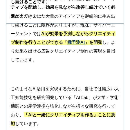
し続けること
です。
ティブを配信し、効果を見ながら改善し続けていく必
要
が出てきました。
人の力だけでは、
大量のアイディアを継続的に生み出
し続けることに限界がありますが、
現在、サイバーエ
ージェントでは
AIが効果を予測しながらクリエイティ
ブ制作を行うことができる「
極予測AI
」を開発
し、よ
り効果を出せる広告クリエイティブ制作の実現
を目指
しています。
このようなAI活用を実現するために、当社では幅広い人
工知能技術を研究開発している「AI Lab」が大学・学術
機関との産学連携を強化しながら様々な研究を行って
おり、
「AIと一緒にクリエイティブを作る」ことに挑
戦
しています。