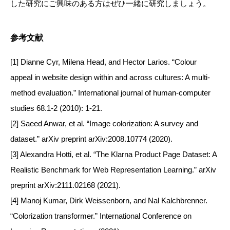
した研究にご興味のある方はぜひ一緒に研究しましょう。
参考文献
[1] Dianne Cyr, Milena Head, and Hector Larios. “Colour
appeal in website design within and across cultures: A multi-
method evaluation.”
International journal of human-computer
studies
68.1-2 (2010): 1-21.
[2] Saeed Anwar, et al. “Image colorization: A survey and
dataset.”
arXiv preprint arXiv:2008.10774
(2020).
[3] Alexandra Hotti, et al. “The Klarna Product Page Dataset: A
Realistic Benchmark for Web Representation Learning.”
arXiv
preprint arXiv:2111.02168
(2021).
[4] Manoj Kumar, Dirk Weissenborn, and Nal Kalchbrenner.
“Colorization transformer.”
International Conference on