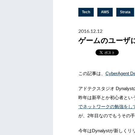
Tech
AWS
Strata
2016.12.12
ゲームのユーザ
この記事は、
CyberAgent De
アドテクスタジオ Dynaly
昨年は新卒とか初心者という
でネットワークの勉強をし
が、2年目なのでもうその
今年はDynalystが新し