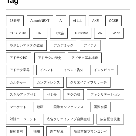
Tag
18新卒
AdtechNEXT
AI
AI Lab
AKE
CCSE
CCSE2018
LINE
LT大会
TurtleBot
VR
WPP
やさしいアドテク教室
アカデミック
アドテク
アドテクI/O
アドテクの歴史
アドテク基本構造
アドテク業界
イベント
イベント告知
インタビュー
カルチャー
カンファレンス
クリエイティブリサーチ
スキルアップゼミ
ゼミ長
テクの暦
ファシリテーション
マーケット
動画
国際カンファレンス
国際会議
対話エージェント
広告クリエイティブ自動生成
広告配信技術
技術共有
採用
新卒配属
新規事業プランコンペ