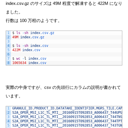
index.csv.gz のサイズは 49M 程度で解凍すると 422M になり
ました。
行数は 100 万程のようです。
1
$
ls
-
sh
index
.csv
.gz
2
49M
index
.csv
.gz
3
4
$
ls
-
sh
index
.csv
5
422M
index
.csv
6
7
$
wc
-
l
index
.csv
8
1065634
index
.csv
実際の中身ですが、csv の先頭行にカラムの説明が書かれて
います。
1
GRANULE_ID
,
PRODUCT_ID
,
DATATAKE_IDENTIFIER
,
MGRS_TILE
,
CAPTU
2
S2A_OPER_MSI_L1C_TL_MTI__20160915T092853_A006437_T44UPU_N
3
S2A_OPER_MSI_L1C_TL_MTI__20160915T092853_A006437_T44TNS_N
4
S2A_OPER_MSI_L1C_TL_MTI__20160915T092853_A006437_T44TPT_N
5
S2A_OPER_MSI_L1C_TL_MTI__20160915T092853_A006437_T43TGN_N