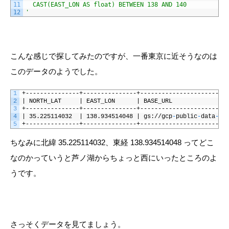
11
  CAST(EAST_LON AS float) BETWEEN 138 AND 140
12
'
こんな感じで探してみたのですが、一番東京に近そうなのは
このデータのようでした。
1
+---------------+---------------+------------------------
2
|
NORTH_LAT
|
EAST_LON
|
BASE_URL
3
+---------------+---------------+------------------------
4
|
35.225114032
|
138.934514048
|
gs://gcp
-
public
-
data
-
se
5
+---------------+---------------+------------------------
ちなみに北緯 35.225114032、東経 138.934514048 ってどこ
なのかっていうと芦ノ湖からちょっと西にいったところのよ
うです。
さっそくデータを見てましょう。