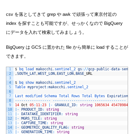
csv を落としてきて grep や awk で頑張って東京付近の
index を探すことも可能ですが、せっかくなので BigQuery
にデータを入れて検索してみましょう。
BigQuery は GCS に置かれた file から簡単に load することが
できます。
1
$
bq 
load 
makocchi
.sentinel_2
gs
:
/
/
gcp
-
public
-
data
-
senti
2
,
SOUTH_LAT
,
WEST_LON
,
EAST_LON
,
BASE
_
URL
3
4
$
bq 
show 
makocchi
.sentinel_2
5
Table 
myproject
:
makocchi
.sentinel_2
6
7
Last 
modified 
Schema 
Total 
Rows 
Total 
Bytes 
Expiration
8
--
--
--
--
--
--
--
--
-
--
--
--
--
--
--
--
--
--
--
--
--
--
--
--
--
--
-
--
9
14
Oct
05
:
11
:
23
|
-
GRANULE_ID
:
string
1065634
454789840
10
|
-
PRODUCT_ID
:
string
11
|
-
DATATAKE_IDENTIFIER
:
string
12
|
-
MGRS_TILE
:
string
13
|
-
CAPTURE_TIME
:
string
14
|
-
GEOMETRIC_QUALITY_FLAG
:
string
15
|
-
GENERATION_TIME
:
string