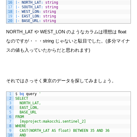
16
|
-
NORTH_LAT
:
string
17
|
-
SOUTH_LAT
:
string
18
|
-
WEST_LON
:
string
19
|
-
EAST_LON
:
string
20
|
-
BASE_URL
:
string
NORTH_LAT や WEST_LON のようなカラムは理想は float
なのですが・・・string じゃないと駄目でした。(多分マイナ
スの値も入っていたからだと思われます)
それではさっそく東京のデータを探してみましょう。
1
$
bq 
query
'                                            
2
SELECT
3
  NORTH_LAT,
4
  EAST_LON,
5
  BASE_URL
6
FROM
7
  [myproject:makocchi.sentinel_2]
8
WHERE
9
  CAST(NORTH_LAT AS float) BETWEEN 35 AND 36
10
  AND