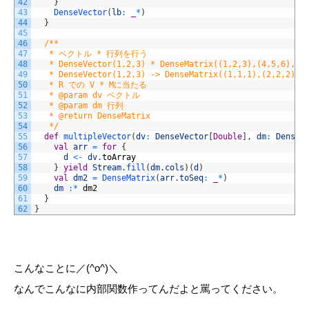
42
}
43
DenseVector
(
lb
:
_
*
)
44
}
45
46
/**
47
   * ベクトル * 行列を行う
48
   * DenseVector(1,2,3) * DenseMatrix((1,2,3),(4,5,6)
49
   * DenseVector(1,2,3) -> DenseMatrix((1,1,1),(2,2
50
   * R での V * Mに当たる
51
   * @param dv ベクトル
52
   * @param dm 行列
53
   * @return DenseMatrix
54
   */
55
def
multipleVector
(
dv
:
DenseVector
[
Double
]
,
dm
:
DenseM
56
val
arr
=
for
{
57
d
<
-
dv
.
toArray
58
}
yield
Stream
.
fill
(
dm
.
cols
)
(
d
)
59
val
dm2
=
DenseMatrix
(
arr
.
toSeq
:
_
*
)
60
dm
:
*
dm2
61
}
62
}
こんなことに／(^o^)＼
なんでこんなに内部関数作ってんだよと罵ってください。