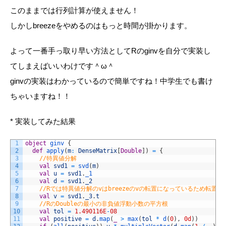
このままでは行列計算が使えません！
しかし
breeze
をやめるのはもっと時間が掛かります。
よって一番手っ取り早い方法として
R
の
ginv
を自分で実装し
てしまえばいいわけです＾ω＾
ginv
の実装はわかっているので簡単ですね！中学生でも書け
ちゃいますね！！
* 実装してみた結果
1
object
ginv
{
2
def
apply
(
m
:
DenseMatrix
[
Double
]
)
=
{
3
//特異値分解
4
val
svd1
=
svd
(
m
)
5
val
u
=
svd1
.
_1
6
val
d
=
svd1
.
_2
7
//Rでは特異値分解のvはbreezeのvの転置になっているため転置
8
val
v
=
svd1
.
_3
.
t
9
//RのDoubleの最小の非負値浮動小数の平方根
10
val
tol
=
1.490116E
-
08
11
val
positive
=
d
.
map
(
_
>
max
(
tol
*
d
(
0
)
,
0d
)
)