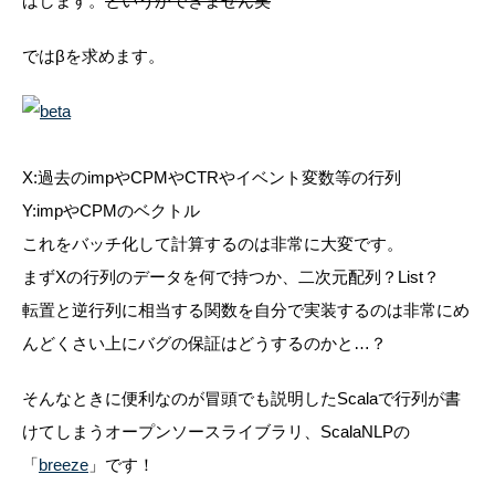
ばします。
というかできません笑
では
β
を求めます。
X
:過去のimpやCPMやCTRやイベント変数等の行列
Y
:impやCPMのベクトル
これをバッチ化して計算するのは非常に大変です。
まず
X
の行列のデータを何で持つか、二次元配列？List？
転置と逆行列に相当する関数を自分で実装するのは非常にめ
んどくさい上にバグの保証はどうするのかと…？
そんなときに便利なのが冒頭でも説明したScalaで行列が書
けてしまうオープンソースライブラリ、
ScalaNLP
の
「
breeze
」です！