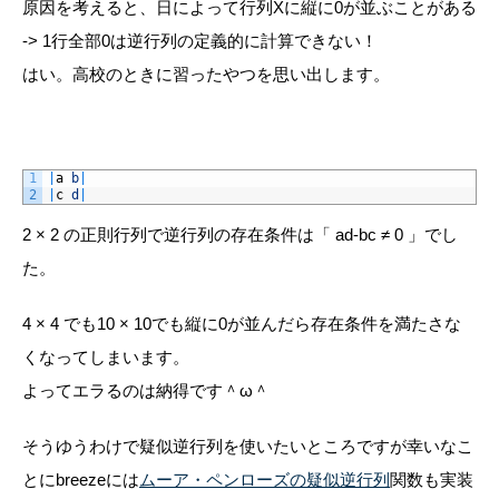
原因を考えると、日によって行列
X
に縦に0が並ぶことがある
-> 1行全部0は逆行列の定義的に計算できない！
はい。高校のときに習ったやつを思い出します。
1
|
a
b
|
2
|
c
d
|
2 × 2 の正則行列で逆行列の存在条件は「
ad-bc ≠ 0
」でし
た。
4 × 4 でも10 × 10でも縦に0が並んだら存在条件を満たさな
くなってしまいます。
よってエラるのは納得です＾ω＾
そうゆうわけで疑似逆行列を使いたいところですが幸いなこ
とに
breeze
には
ムーア・ペンローズの疑似逆行列
関数も実装