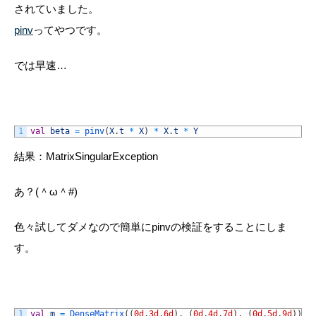
されていました。
pinv
ってやつです。
では早速…
1
val
beta
=
pinv
(
X
.
t
*
X
)
*
X
.
t
*
Y
結果：
MatrixSingularException
あ？(＾ω＾#)
色々試してダメなので簡単に
pinv
の検証をすることにしま
す。
1
val
m
=
DenseMatrix
(
(
0d
,
3d
,
6d
)
,
(
0d
,
4d
,
7d
)
,
(
0d
,
5d
,
9d
)
)