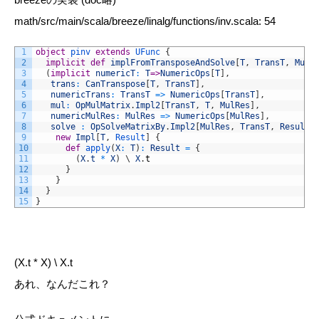
math/src/main/scala/breeze/linalg/functions/inv.scala: 54
1
object
pinv
extends
UFunc
{
2
implicit
def
implFromTransposeAndSolve
[
T
,
TransT
,
MulR
3
(
implicit
numericT
:
T
=>
NumericOps
[
T
]
,
4
trans
:
CanTranspose
[
T
,
TransT
]
,
5
numericTrans
:
TransT
=
>
NumericOps
[
TransT
]
,
6
mul
:
OpMulMatrix
.
Impl2
[
TransT
,
T
,
MulRes
]
,
7
numericMulRes
:
MulRes
=
>
NumericOps
[
MulRes
]
,
8
solve
:
OpSolveMatrixBy
.
Impl2
[
MulRes
,
TransT
,
Result
]
9
new
Impl
[
T
,
Result
]
{
10
def
apply
(
X
:
T
)
:
Result
=
{
11
(
X
.
t
*
X
)
\
X
.
t
12
}
13
}
14
}
15
}
(X.t * X) \ X.t
あれ、なんだこれ？