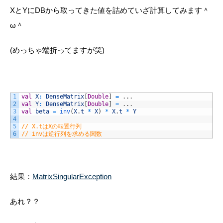
X
と
Y
にDBから取ってきた値を詰めていざ計算してみます＾
ω＾
(めっちゃ端折ってますが笑)
1
val
X
:
DenseMatrix
[
Double
]
=
.
.
.
2
val
Y
:
DenseMatrix
[
Double
]
=
.
.
.
3
val
beta
=
inv
(
X
.
t
*
X
)
*
X
.
t
*
Y
4
5
// X.tはXの転置行列
6
// invは逆行列を求める関数
結果：
MatrixSingularException
あれ？？