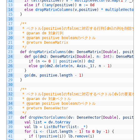
12
if
(
all
(
positive
)
)
v
*
multipleVector
(
d
.
map
(
1
/
_
)
,
13
else
if
(
!
any
(
positive
)
)
m
:
=
0d
14
else
dropMatrixColumns
(
v
,
positive
)
*
multipleVector
(
15
}
16
17
/**
18
   * ベクトル[positive]のfalseに対応する行列[dm]の列を削除する
19
   * @param dm 対象行列
20
   * @param positive booleanのベクトル
21
   * @return DenseMatrix
22
   */
23
def
dropMatrixColumns
(
dm
:
DenseMatrix
[
Double
]
,
positiv
24
def
go
(
dm2
:
DenseMatrix
[
Double
]
,
n
:
Int
)
:
DenseMatri
25
if
(
n
<=
0
||
positive
(
n
)
)
dm2
26
else
go
(
dm2
.
delete
(
n
,
Axis
.
_1
)
,
n
-
1
)
27
}
28
go
(
dm
,
positive
.
length
-
1
)
29
}
30
31
/**
32
   * ベクトル[positive]のfalseに対応するベクトル[dv]の要素を
33
   * @param dv 対象ベクトル
34
   * @param positive booleanのベクトル
35
   * @return DenseVector
36
   */
37
def
dropVectorColumns
(
dv
:
DenseVector
[
Double
]
,
positiv
38
val
list
=
dv
.
toArray
39
val
lb
=
ListBuffer
(
list
:
_
*
)
40
for
(
i
<
-
(
list
.
length
-
1
)
to
0
by
-
1
)
{
41
if
(
!
positive
(
i
)
)
lb
.
remove
(
i
)