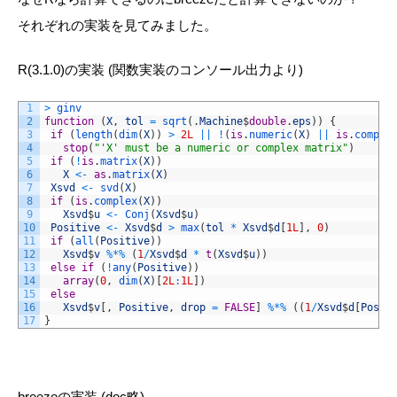
それぞれの実装を見てみました。
R(3.1.0)
の実装 (関数実装のコンソール出力より)
1
>
ginv
2
function
(
X
,
tol
=
sqrt
(
.
Machine
$
double
.
eps
)
)
{
3
if
(
length
(
dim
(
X
)
)
>
2L
||
!
(
is
.
numeric
(
X
)
||
is
.
comple
4
stop
(
"'X' must be a numeric or complex matrix"
)
5
if
(
!
is
.
matrix
(
X
)
)
6
X
<
-
as
.
matrix
(
X
)
7
Xsvd
<
-
svd
(
X
)
8
if
(
is
.
complex
(
X
)
)
9
Xsvd
$
u
<
-
Conj
(
Xsvd
$
u
)
10
Positive
<
-
Xsvd
$
d
>
max
(
tol
*
Xsvd
$
d
[
1L
]
,
0
)
11
if
(
all
(
Positive
)
)
12
Xsvd
$
v
%
*
%
(
1
/
Xsvd
$
d
*
t
(
Xsvd
$
u
)
)
13
else
if
(
!
any
(
Positive
)
)
14
array
(
0
,
dim
(
X
)
[
2L
:
1L
]
)
15
else
16
Xsvd
$
v
[
,
Positive
,
drop
=
FALSE
]
%
*
%
(
(
1
/
Xsvd
$
d
[
Posit
17
}
breeze
の実装 (doc略)