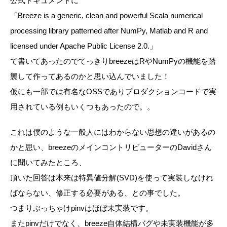
公式ドキュメントに
「
Breeze is a generic, clean and powerful Scala numerical
processing library patterned after NumPy, Matlab and R and
licensed under Apache Public License 2.0.
」
て書いてあったのでてっきり
breeze
は
R
や
NumPy
の機能を踏
襲して作ってあるのかと思い込んでいました！
仮にも一部では有名な
OSS
でありプロダクションコードで実
用されている例もいくつもあったので。。
これは僕のような一般人にはわからない思想の違いがあるの
かと思い、
breeze
のメインコントリビューターの
David
さん
に聞いてみたところ、
頂いた回答は本来は特異値分解(
SVD
)を使って実装しなけれ
ばならない、修正する必要がある、との事でした。
つまりぶっちゃけ
pinv
はほぼ未実装です。
また
pinv
だけでなく、
breeze
自体結構バグや未実装機能が多