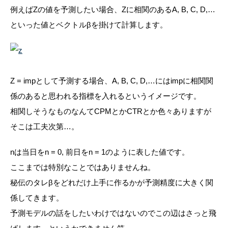
例えば
Z
の値を予測したい場合、
Z
に相関のある
A, B, C, D
,…
といった値とベクトル
β
を掛けて計算します。
Z = imp
として予測する場合、
A, B, C, D
,…にはimpに相関関
係のあると思われる指標を入れるというイメージです。
相関しそうなものなんてCPMとかCTRとか色々ありますが
そこは工夫次第…。
n
は当日を
n = 0,
前日をn = 1のように表した値です。
ここまでは特別なことではありませんね。
秘伝のタレ
β
をどれだけ上手に作るかが予測精度に大きく関
係してきます。
予測モデルの話をしたいわけではないのでこの辺はさっと飛