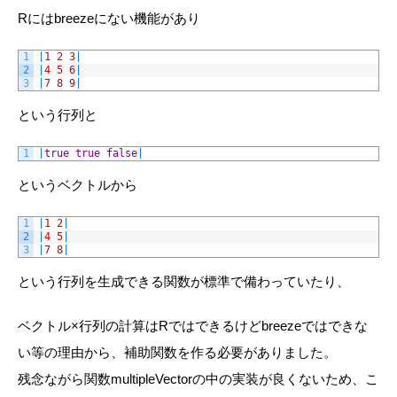
R
には
breeze
にない機能があり
1
|
1
2
3
|
2
|
4
5
6
|
3
|
7
8
9
|
という行列と
1
|
true
true
false
|
というベクトルから
1
|
1
2
|
2
|
4
5
|
3
|
7
8
|
という行列を生成できる関数が標準で備わっていたり、
ベクトル×行列の計算は
R
ではできるけど
breeze
ではできな
い等の理由から、補助関数を作る必要がありました。
残念ながら関数
multipleVector
の中の実装が良くないため、こ