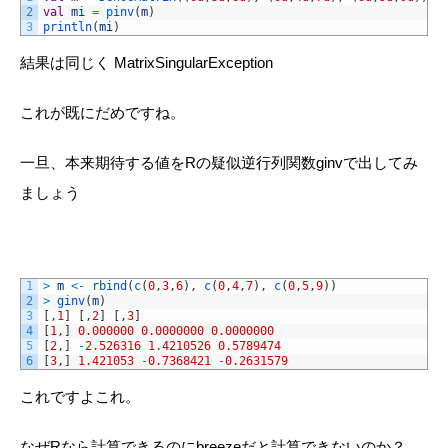
2
val
mi
=
pinv
(
m
)
3
println
(
mi
)
結果は同じく
MatrixSingularException
これが既にだめですね。
一旦、本来期待する値を
R
の疑似逆行列関数
ginv
で出してみ
ましょう
1
>
m
<
-
rbind
(
c
(
0
,
3
,
6
)
,
c
(
0
,
4
,
7
)
,
c
(
0
,
5
,
9
)
)
2
>
ginv
(
m
)
3
[
,
1
]
[
,
2
]
[
,
3
]
4
[
1
,
]
0.000000
0.0000000
0.0000000
5
[
2
,
]
-
2.526316
1.4210526
0.5789474
6
[
3
,
]
1.421053
-
0.7368421
-
0.2631579
これですよこれ。
なぜ
R
なら計算できるのに
breeze
だと計算できないのか？