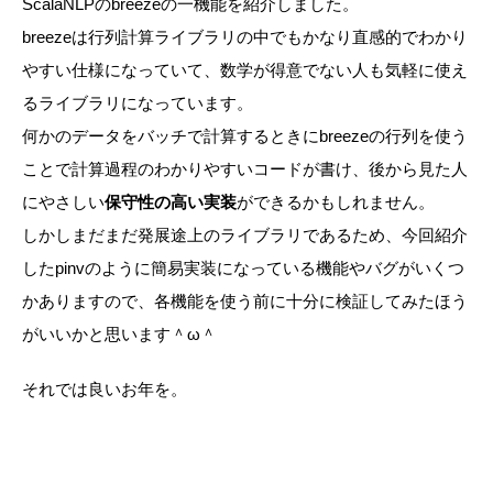
ScalaNLP
の
breeze
の一機能を紹介しました。
breeze
は行列計算ライブラリの中でもかなり直感的でわかり
やすい仕様になっていて、数学が得意でない人も気軽に使え
るライブラリになっています。
何かのデータをバッチで計算するときに
breeze
の行列を使う
ことで計算過程のわかりやすいコードが書け、後から見た人
にやさしい
保守性の高い実装
ができるかもしれません。
しかしまだまだ発展途上のライブラリであるため、今回紹介
した
pinv
のように簡易実装になっている機能やバグがいくつ
かありますので、各機能を使う前に十分に検証してみたほう
がいいかと思います＾ω＾
それでは良いお年を。