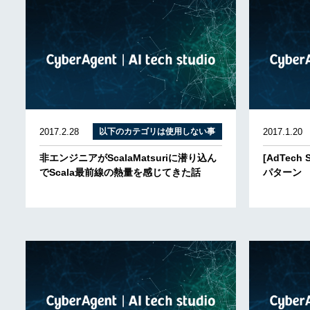
2017.2.28
以下のカテゴリは使用しない事
2017.1.20
非エンジニアがScalaMatsuriに潜り込ん
[AdTech
でScala最前線の熱量を感じてきた話
パターン