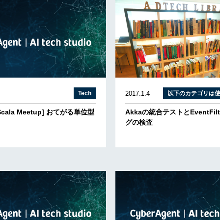
Tech
2017.1.4
以下のカテゴリは
 Scala Meetup] おてがる単位型
Akkaの統合テストとEventFil
グの検査