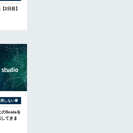
York【2日目】
使用しない事
たのScalaを
話してきま