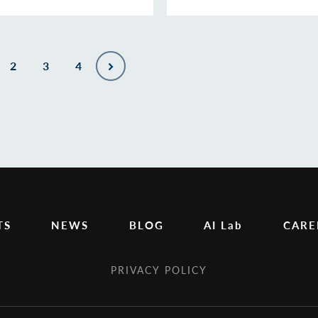
2
3
4
TS
NEWS
BLOG
AI Lab
CARE
PRIVACY POLICY