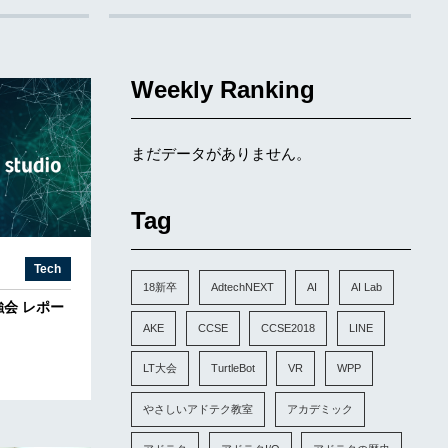
Weekly Ranking
まだデータがありません。
Tag
Tech
18新卒
AdtechNEXT
AI
AI Lab
強会 レポー
AKE
CCSE
CCSE2018
LINE
LT大会
TurtleBot
VR
WPP
やさしいアドテク教室
アカデミック