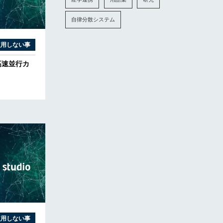
自律分散システム
使用しない事
高速並行カ
使用しない事