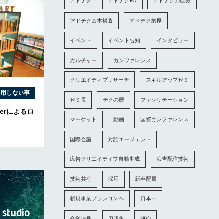
アドテク
アドテクI/O
アドテクの歴史
アドテク基本構造
アドテク業界
イベント
イベント告知
インタビュー
カルチャー
カンファレンス
クリエイティブリサーチ
スキルアップゼミ
使用しない事
ゼミ長
テクの暦
ファシリテーション
terによるロ
マーケット
動画
国際カンファレンス
国際会議
対話エージェント
広告クリエイティブ自動生成
広告配信技術
技術共有
採用
新卒配属
新規事業プランコンペ
日本一
産学連携
用語集
研究