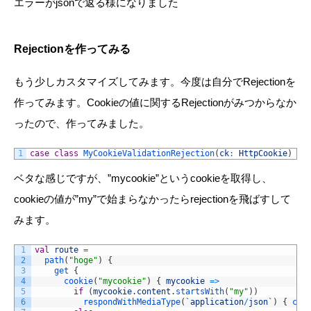
エラーがjsonで返る様になりました
Rejectionを作ってみる
もう少しカスタマイズしてみます。今度は自分でRejectionを
作ってみます。Cookieの値に関するRejectionがみつからなか
ったので、作ってみました。
1
case
class
MyCookieValidationRejection
(
ck
:
HttpCookie
)
ex
ベタな感じですが、”mycookie”というcookieを取得し、
cookieの値が”my”で始まらなかったらrejectionを飛ばすして
みます。
1
val
route
=
2
path
(
"hoge"
)
{
3
get
{
4
cookie
(
"mycookie"
)
{
mycookie
=
>
5
if
(
mycookie
.
content
.
startsWith
(
"my"
)
)
6
respondWithMediaType
(
`
application
/
json
`
)
{
com