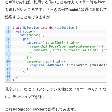
るAPIであれば、利用する側のことも考えてエラー時もJson
を返したいところです。さっきの例でrouteに普通に追加して
処理することもできますが
1
trait
MyService
extends
HttpService
{
2
val
route
=
3
path
(
"hoge"
)
{
4
get
{
5
parameter
(
'id.as[Int]) { id =>
6
          respondWithMediaType(`application/json`) {
7
            complete { s"""{ "success": id is $id. }"""}
8
          }
9
        } ~ 
10
        parameter('
id
)
{
id
=
>
11
complete
(
BadRequest
,
s
""
"{"
error
":{"
message
":"
12
}
13
}
14
}
15
}
見辛いし、なによりメンテナンス性に欠けます。やりたくな
い。テンション下がる。。。
これをRejectionHandlerで処理してみます。