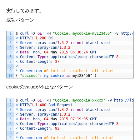
実行してみます。
成功パターン
1
$
curl
-
X
GET
-
H
"Cookie: mycookie=my123456"
-
v
http
:
/
/
l
2
<
HTTP
/
1.1
200
OK
3
*
Server 
spray
-
can
/
1.3.2
is
not
blacklisted
4
<
Server
:
spray
-
can
/
1.3.2
5
<
Date
:
Mon
,
04
May
2015
06
:
36
:
24
GMT
6
<
Content
-
Type
:
application
/
json
;
charset
=
UTF
-
8
7
<
Content
-
Length
:
37
8
<
9
*
Connection
#0 to host localhost left intact
10
{
"success"
:
my 
cookie 
is
my123456
"
}
cookieのvalueが不正なパターン
1
$
curl
-
X
GET
-
H
"Cookie: mycookie=xxxxx"
-
v
http
:
/
/
loca
2
<
HTTP
/
1.1
400
Bad 
Request
3
*
Server 
spray
-
can
/
1.3.2
is
not
blacklisted
4
<
Server
:
spray
-
can
/
1.3.2
5
<
Date
:
Mon
,
04
May
2015
07
:
19
:
05
GMT
6
<
Content
-
Type
:
application
/
json
;
charset
=
UTF
-
8
7
<
Content
-
Length
:
93
8
<
9
*
Connection
#0 to host localhost left intact