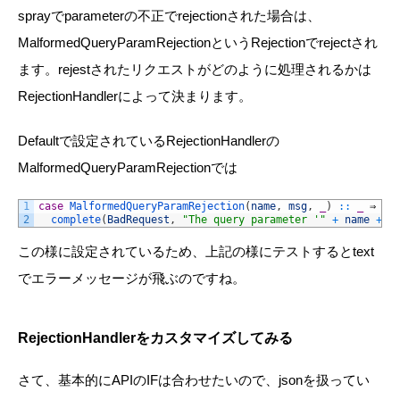
sprayでparameterの不正でrejectionされた場合は、
MalformedQueryParamRejectionというRejectionでrejectされ
ます。rejestされたリクエストがどのように処理されるかは
RejectionHandlerによって決まります。
Defaultで設定されているRejectionHandlerの
MalformedQueryParamRejectionでは
1
case
MalformedQueryParamRejection
(
name
,
msg
,
_
)
::
_
⇒
2
complete
(
BadRequest
,
"The query parameter '"
+
name
+
"
この様に設定されているため、上記の様にテストするとtext
でエラーメッセージが飛ぶのですね。
RejectionHandlerをカスタマイズしてみる
さて、基本的にAPIのIFは合わせたいので、jsonを扱ってい