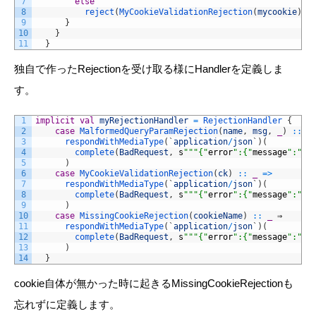
7
else
8
reject
(
MyCookieValidationRejection
(
mycookie
)
)
9
}
10
}
11
}
独自で作ったRejectionを受け取る様にHandlerを定義しま
す。
1
implicit
val
myRejectionHandler
=
RejectionHandler
{
2
case
MalformedQueryParamRejection
(
name
,
msg
,
_
)
::
_
3
respondWithMediaType
(
`
application
/
json
`
)
(
4
complete
(
BadRequest
,
s
""
"{"
error
":{"
message
":"
Th
5
)
6
case
MyCookieValidationRejection
(
ck
)
::
_
=
>
7
respondWithMediaType
(
`
application
/
json
`
)
(
8
complete
(
BadRequest
,
s
""
"{"
error
":{"
message
":"
My
9
)
10
case
MissingCookieRejection
(
cookieName
)
::
_
⇒
11
respondWithMediaType
(
`
application
/
json
`
)
(
12
complete
(
BadRequest
,
s
""
"{"
error
":{"
message
":"
Re
13
)
14
}
cookie自体が無かった時に起きるMissingCookieRejectionも
忘れずに定義します。