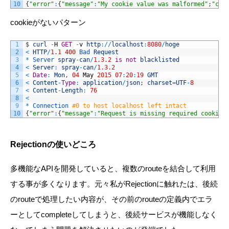
10
{
"error"
:
{
"message"
:
"My cookie value was malformed"
;
"coo
cookieがないパターン
1
$
curl
-
H
GET
-
v
http
:
/
/
localhost
:
8080
/
hoge
2
<
HTTP
/
1.1
400
Bad 
Request
3
*
Server 
spray
-
can
/
1.3.2
is
not
blacklisted
4
<
Server
:
spray
-
can
/
1.3.2
5
<
Date
:
Mon
,
04
May
2015
07
:
20
:
19
GMT
6
<
Content
-
Type
:
application
/
json
;
charset
=
UTF
-
8
7
<
Content
-
Length
:
76
8
<
9
*
Connection
#0 to host localhost left intact
10
{
"error"
:
{
"message"
:
"Request is missing required cookie"
Rejectionの使いどころ
多機能なAPIを開発していると、複数のrouteを結合して利用
する事が多くなります。元々私がRejectionに触れたは、後続
のrouteで処理したい内容が、その前のrouteの定義内でエラ
ーとしてcompleteしてしまうと、後続サービスが機能しなく