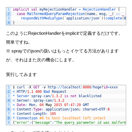
1
implicit
val
myRejectionHandler
=
RejectionHandler
{
2
case
MalformedQueryParamRejection
(
name
,
msg
,
_
)
::
_
=
>
3
respondWithMediaType
(
`
application
/
json
`
)
(
complete
(
Bad
4
}
このようにRejectionHandlerをimplicitで定義するだけです。
簡単ですね。
※ sprayでのjsonの扱いはもっとイケてる方法があります
が、それはまた次の機会にします。
実行してみます
1
$
curl
-
X
GET
-
v
http
:
/
/
localhost
:
8080
/
hoge
?
id
=
xxxx
2
<
HTTP
/
1.1
400
Bad 
Request
3
*
Server 
spray
-
can
/
1.3.2
is
not
blacklisted
4
<
Server
:
spray
-
can
/
1.3.2
5
<
Date
:
Mon
,
04
May
2015
07
:
47
:
29
GMT
6
<
Content
-
Type
:
application
/
json
;
charset
=
UTF
-
8
7
<
Content
-
Length
:
105
8
*
Connection
#0 to host localhost left intact
9
{
"error"
:
{
"message"
:
"The query parameter id was malformed