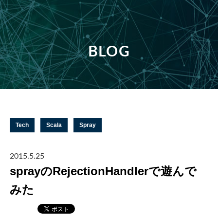
BLOG
Tech
Scala
Spray
2015.5.25
sprayのRejectionHandlerで遊んで
みた