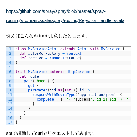
https://github.com/spray/spray/blob/master/spray-
routing/src/main/scala/spray/routing/RejectionHandler.scala
例えばこんなActorを用意したとします。
1
class
MyServiceActor
extends
Actor
with
MyService
{
2
def
actorRefFactory
=
context
3
def
receive
=
runRoute
(
route
)
4
}
5
6
trait
MyService
extends
HttpService
{
7
val
route
=
8
path
(
"hoge"
)
{
9
get
{
10
parameter
(
'
id
.
as
[
Int
]
)
{
id
=
>
11
respondWithMediaType
(
`
application
/
json
`
)
{
12
complete
{
s
""
"{ "
success
": id is $id. }"
""
}
13
}
14
}
15
}
16
}
17
}
sbtで起動してcurlでリクエストしてみます。