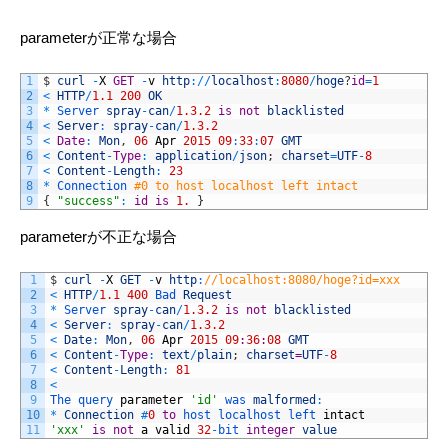
parameterが正常な場合
1
$
curl
-
X
GET
-
v
http
:
/
/
localhost
:
8080
/
hoge
?
id
=
1
2
<
HTTP
/
1.1
200
OK
3
*
Server 
spray
-
can
/
1.3.2
is
not
blacklisted
4
<
Server
:
spray
-
can
/
1.3.2
5
<
Date
:
Mon
,
06
Apr
2015
09
:
33
:
07
GMT
6
<
Content
-
Type
:
application
/
json
;
charset
=
UTF
-
8
7
<
Content
-
Length
:
23
8
*
Connection
#0 to host localhost left intact
9
{
"success"
:
id
is
1.
}
parameterが不正な場合
1
$
curl
-
X
GET
-
v
http
:
//localhost:8080/hoge?id=xxx
2
<
HTTP
/
1.1
400
Bad 
Request
3
*
Server 
spray
-
can
/
1.3.2
is
not
blacklisted
4
<
Server
:
spray
-
can
/
1.3.2
5
<
Date
:
Mon
,
06
Apr
2015
09
:
36
:
08
GMT
6
<
Content
-
Type
:
text
/
plain
;
charset
=
UTF
-
8
7
<
Content
-
Length
:
81
8
<
9
The 
query 
parameter
'id'
was 
malformed
:
10
*
Connection
#
0
to
host 
localhost 
left 
intact
11
'xxx'
is
not
a
valid
32
-
bit 
integer
value