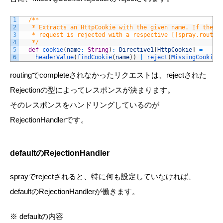
1
/**
2
   * Extracts an HttpCookie with the given name. If the c
3
   * request is rejected with a respective [[spray.routin
4
   */
5
def
cookie
(
name
:
String
)
:
Directive1
[
HttpCookie
]
=
6
headerValue
(
findCookie
(
name
)
)
|
reject
(
MissingCookieR
routingでcompleteされなかったリクエストは、rejectされた
Rejectionの型によってレスポンスが決まります。
そのレスポンスをハンドリングしているのが
RejectionHandlerです。
defaultのRejectionHandler
sprayでrejectされると、特に何も設定していなければ、
defaultのRejectionHandlerが働きます。
※ defaultの内容