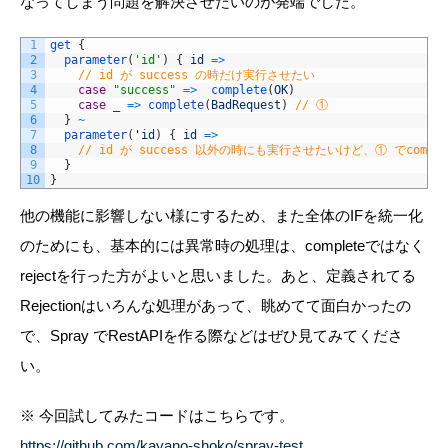
なってしまう問題を解決させたいのが発端でした。
1
get
{
2
parameter
(
'id'
)
{
id
=
>
3
// id が success の時だけ実行させたい
4
case
"success"
=
>
complete
(
OK
)
5
case
_
=
>
complete
(
BadRequest
)
// ①
6
}
~
7
parameter
(
'
id
)
{
id
=
>
8
// id が success 以外の時にも実行させたいけど、① でco
9
}
10
}
他の機能に影響しない様にするため、また全体のIFを統一化
のためにも、基本的には異常時の処理は、completeではなく
rejectを行った方がよいと思いました。あと、定義されてる
Rejectionはいろんな処理があって、眺めてて面白かったの
で、Spray でRestAPIを作る際などはぜひ見てみてくださ
い。
※ 今回試してみたコードはこちらです。
https://github.com/kayano-shoko/spray-test