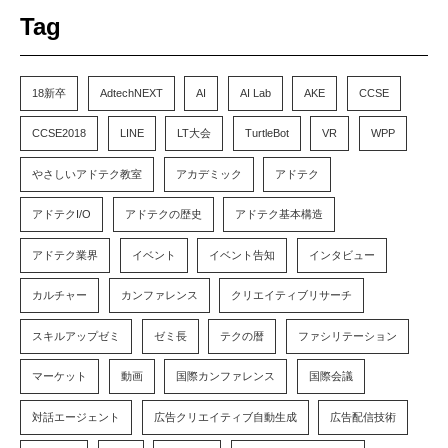
Tag
18新卒
AdtechNEXT
AI
AI Lab
AKE
CCSE
CCSE2018
LINE
LT大会
TurtleBot
VR
WPP
やさしいアドテク教室
アカデミック
アドテク
アドテクI/O
アドテクの歴史
アドテク基本構造
アドテク業界
イベント
イベント告知
インタビュー
カルチャー
カンファレンス
クリエイティブリサーチ
スキルアップゼミ
ゼミ長
テクの暦
ファシリテーション
マーケット
動画
国際カンファレンス
国際会議
対話エージェント
広告クリエイティブ自動生成
広告配信技術