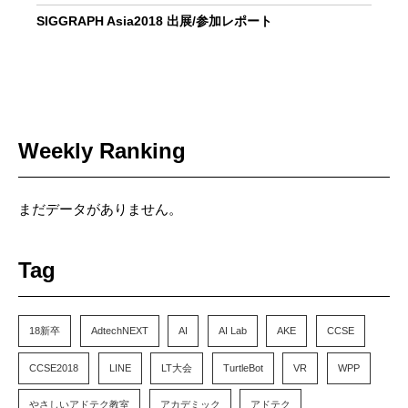
SIGGRAPH Asia2018 出展/参加レポート
Weekly Ranking
まだデータがありません。
Tag
18新卒
AdtechNEXT
AI
AI Lab
AKE
CCSE
CCSE2018
LINE
LT大会
TurtleBot
VR
WPP
やさしいアドテク教室
アカデミック
アドテク