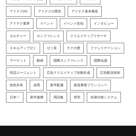
アドテクI/O
アドテクの歴史
アドテク基本構造
アドテク業界
イベント
イベント告知
インタビュー
カルチャー
カンファレンス
クリエイティブリサーチ
スキルアップゼミ
ゼミ長
テクの暦
ファシリテーション
マーケット
動画
国際カンファレンス
国際会議
対話エージェント
広告クリエイティブ自動生成
広告配信技術
技術共有
採用
新卒配属
新規事業プランコンペ
日本一
産学連携
用語集
研究
自律分散システム