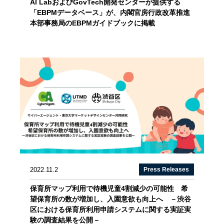
AI LabおよびGovTech開発センターが提供する
「EBPMデータベース」が、内閣官房行政改革推進
本部事務局のEBPMガイドブックに掲載
2022.11.2
Press Releases
保育所マップ利用で待機児童4割減少の可能性 希
望保育所の数が増加し、入園意欲も向上へ －渋谷
区における保育所利用申請システムに関する実証実
験の調査結果を公開－