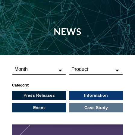
NEWS
Category:
Press Releases
Information
Event
Case Study