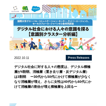
2022.10.11
Press Releases
デジタル社会に対する人々の態度は、デジタル積極
層が4割弱、消極層（置き去り層・反デジタル層）
は3割弱 ー30代から50代にかけて積極層が少なく
なり消極層が増え、さらに女性は40代から60代にか
けて消極層の割合が増え積極層を上回るー