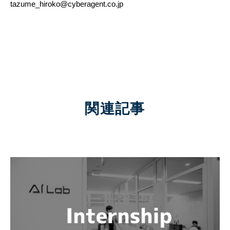
tazume_hiroko@cyberagent.co.jp
関連記事