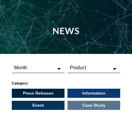
NEWS
Category:
Press Releases
Information
Event
Case Study