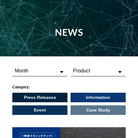
NEWS
Category:
Press Releases
Information
Event
Case Study