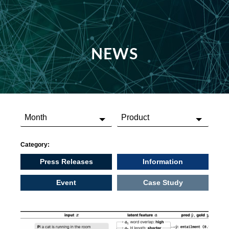
NEWS
Category:
Press Releases
Information
Event
Case Study