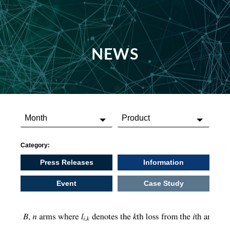
NEWS
Category:
Press Releases
Information
Event
Case Study