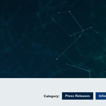
Press Releases
Info
Category: