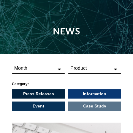
NEWS
Category:
Press Releases
Information
Event
Case Study