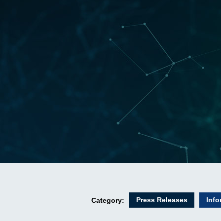
Press Releases
Info
Category: