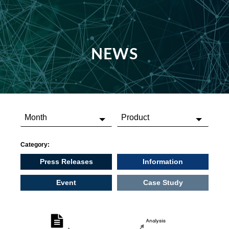
NEWS
Category:
Press Releases
Information
Event
Case Study