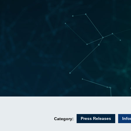
Press Releases
Info
Category: