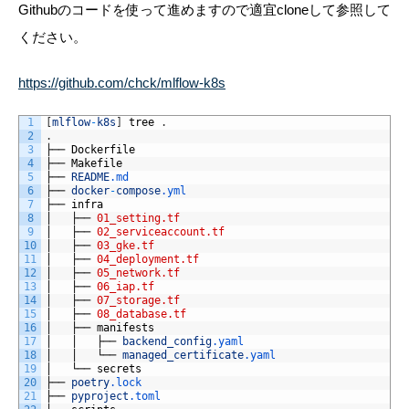
Githubのコードを使って進めますので適宜cloneして参照して
ください。
https://github.com/chck/mlflow-k8s
1
[
mlflow
-
k8s
]
tree
.
2
.
3
├──
Dockerfile
4
├──
Makefile
5
├──
README
.md
6
├──
docker
-
compose
.yml
7
├──
infra
8
│  
├──
01_setting.tf
9
│  
├──
02_serviceaccount.tf
10
│  
├──
03_gke.tf
11
│  
├──
04_deployment.tf
12
│  
├──
05_network.tf
13
│  
├──
06_iap.tf
14
│  
├──
07_storage.tf
15
│  
├──
08_database.tf
16
│  
├──
manifests
17
│  
│  
├──
backend_config
.yaml
18
│  
│  
└──
managed_certificate
.yaml
19
│  
└──
secrets
20
├──
poetry
.lock
21
├──
pyproject
.toml