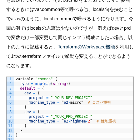
するときにはvar.common等で呼べる他、locals句を挟むこと
でaliasのように、local.commonで呼べるようになります。今
回の例ではlocalsの恩恵は少ないのですが、例えばdevとprd
で変数だけ一部変更して同じインフラ構成にしたい場合、以
下のように記述すると、
TerraformのWorkspace機能
を利用し
て1つのterraformファイルで挙動を変えることができるよう
になります。
1
variable
"common"
{
2
type
=
map
(
map
(
string
)
)
3
default
=
{
4
dev
=
{
5
project
=
"_YOUR_DEV_PROJECT"
6
machine_type
=
“
e2
-
micro
”
# コスパ重視
7
}
8
dev
=
{
9
project
=
"_YOUR_PRD_PROJECT"
10
machine_type
=
“
e2
-
highmem
-
2
”
# 性能重視
11
}
12
}
13
}
14