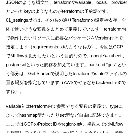
JSONのような構文で、terraformやvariable、locals、provider
といったkeyのようなものがterraformの予約語です。
01_settings.tfでは、その名の通りTerraformの設定や依存、全
体で使いそうな変数をまとめて定義しています。terraform句
で操作したいリソースに必要なパッケージをVersion付きで
指定します（requirements.txtのようなもの）。今回はGCP
でMLflowを動かしたいという目的なので、googleやkubectl、
postgresqlといった依存を加えています。backend “gcs” とい
う部分は、Get Startedで説明したterraformのstateファイルの
置き場所を指定しています（AWSでやるならbackend ”s3”で
すね）。
variable句はterraform内で参照できる変数の定義で、typeに
よってhashmap型だったりset型など自由に記述できます。
ここではGCPのProject IDやregionの他、複数人でのMLflow
を想定しているので、そのUser IDをまとめています。参照