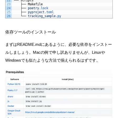
22
└──
scripts
23
├──
Makefile
24
├──
poetry
.lock
25
├──
pyproject
.toml
26
└──
tracking_sample
.py
依存ツールのインストール
まずはREADME.mdにあるように、必要な依存をインストー
ルしましょう。Macの例で申し訳ありませんが、Linuxや
Windowsでも似たような方法で揃えられるはずです。