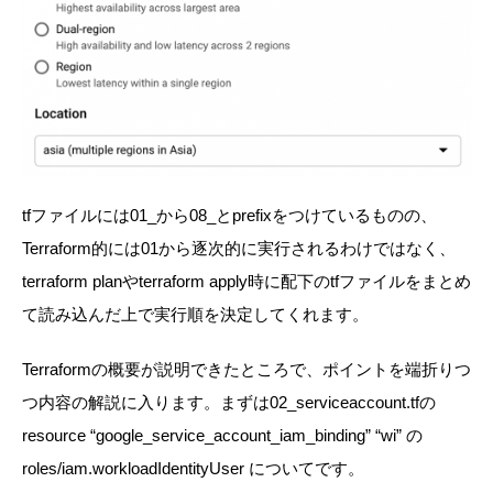
tfファイルには01_から08_とprefixをつけているものの、
Terraform的には01から逐次的に実行されるわけではなく、
terraform planやterraform apply時に配下のtfファイルをまとめ
て読み込んだ上で実行順を決定してくれます。
Terraformの概要が説明できたところで、ポイントを端折りつ
つ内容の解説に入ります。
まずは02_serviceaccount.tfの
resource “google_service_account_iam_binding” “wi” の
roles/iam.workloadIdentityUser についてです。