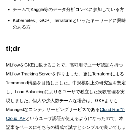
チームでKaggle等のデータ分析コンペに参加している方
Kubernetes、GCP、Terraformといったキーワードに興味
のある方
tl;dr
MLflowをGKEに載せることで、高可用でユーザ認証を持つ
MLflow Tracking Serverを作りました。更にTerraformによる
1command構築を目指しました。中規模以上の研究室を想定
し、Load Balancingにより各ユーザで独立した実験管理を実
現しました。個人や少人数チームな場合は、GKEよりも
Managedなコンテナサービングサービスである
Cloud Runで
Cloud IAP
というユーザ認証が使えるようになったので、本
記事をベースにそちらの構成で試すとシンプルで良いでしょ