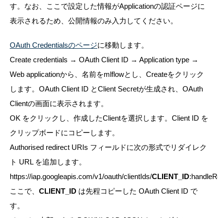
す。なお、ここで設定した情報がApplicationの認証ページに
表示されるため、公開情報のみ入力してください。
OAuth Credentialsのページ
に移動します。
Create credentials → OAuth Client ID → Application type →
Web applicationから、名前をmlflowとし、Createをクリック
します。OAuth Client ID とClient Secretが生成され、OAuth
Clientの画面に表示されます。
OK をクリックし、作成したClientを選択します。Client ID を
クリップボードにコピーします。
Authorised redirect URIs フィールドに次の形式でリダイレク
ト URL を追加します。
https://iap.googleapis.com/v1/oauth/clientIds/
CLIENT_ID
:handleR
ここで、
CLIENT_ID
は先程コピーした OAuth Client ID で
す。