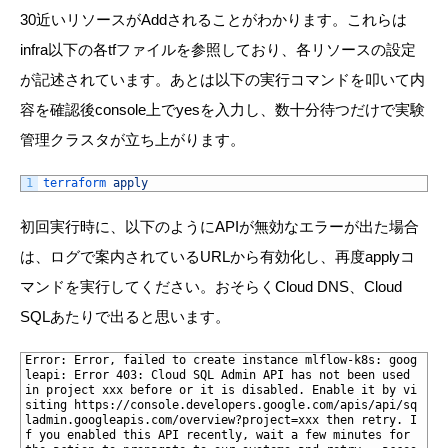
30近いリソースがAddされることがわかります。これらは
infra以下の各tfファイルを参照しており、各リソースの設定
が記述されています。
あとは以下の実行コマンドを叩いて内
容を確認後console上でyesを入力し、数十分待つだけで実験
管理クラスタが立ち上がります。
1
terraform 
apply
初回実行時に、以下のようにAPIが無効なエラーが出た場合
は、ログで案内されているURLから有効化し、再度applyコ
マンドを実行してください。おそらくCloud DNS、Cloud
SQLあたりで出ると思います。
1
Error: Error, failed to create instance mlflow-k8s: goog
leapi: Error 403: Cloud SQL Admin API has not been used 
in project xxx before or it is disabled. Enable it by vi
siting https://console.developers.google.com/apis/api/sq
ladmin.googleapis.com/overview?project=xxx then retry. I
f you enabled this API recently, wait a few minutes for 