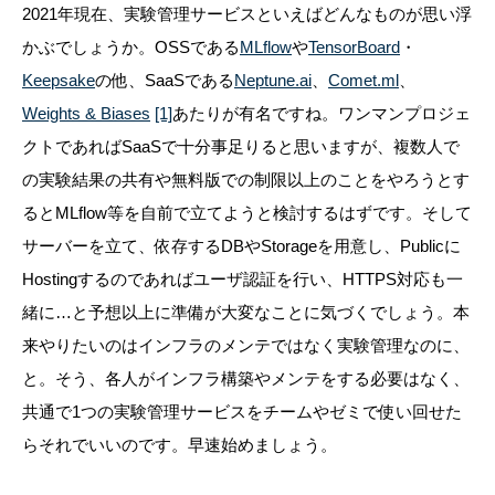
2021年現在、実験管理サービスといえばどんなものが思い浮
かぶでしょうか。OSSである
MLflow
や
TensorBoard
・
Keepsake
の他、SaaSである
Neptune.ai
、
Comet.ml
、
Weights & Biases
[1]
あたりが有名ですね。ワンマンプロジェ
クトであればSaaSで十分事足りると思いますが、複数人で
の実験結果の共有や無料版での制限以上のことをやろうとす
るとMLflow等を自前で立てようと検討するはずです。そして
サーバーを立て、依存するDBやStorageを用意し、Publicに
Hostingするのであればユーザ認証を行い、HTTPS対応も一
緒に…と予想以上に準備が大変なことに気づくでしょう。本
来やりたいのはインフラのメンテではなく実験管理なのに、
と。そう、各人がインフラ構築やメンテをする必要はなく、
共通で1つの実験管理サービスをチームやゼミで使い回せた
らそれでいいのです。早速始めましょう。