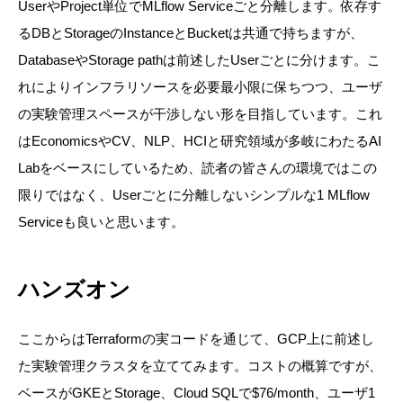
UserやProject単位でMLflow Serviceごと分離します。依存す
るDBとStorageのInstanceとBucketは共通で持ちますが、
DatabaseやStorage pathは前述したUserごとに分けます。こ
れによりインフラリソースを必要最小限に保ちつつ、ユーザ
の実験管理スペースが干渉しない形を目指しています。これ
はEconomicsやCV、NLP、HCIと研究領域が多岐にわたるAI
Labをベースにしているため、読者の皆さんの環境ではこの
限りではなく、Userごとに分離しないシンプルな1 MLflow
Serviceも良いと思います。
ハンズオン
ここからはTerraformの実コードを通じて、GCP上に前述し
た実験管理クラスタを立ててみます。
コストの概算ですが、
ベースがGKEとStorage、Cloud SQLで$76/month、ユーザ1