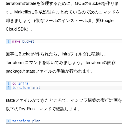
terraformのstateを管理するために、GCSのBucketを作りま
す。Makefileに作成処理をまとめているので次のコマンドを
叩きましょう（依存ツールのインストール項、要Google
Cloud SDK）。
1
make
bucket
無事にBucketが作られたら、infraフォルダに移動し、
Terraform コマンドを叩いてみましょう。Terraformの依存
packageとstateファイルの準備が行われます。
1
cd
infra
2
terraform 
init
stateファイルができたところで、インフラ構築の実行計画を
以下のDry-Runコマンドで確認します。
1
terraform 
plan