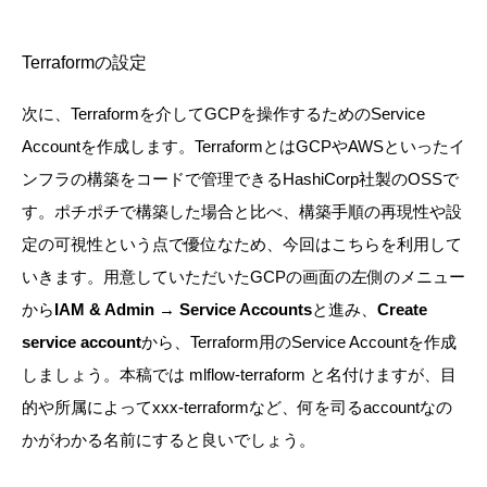
Terraformの設定
次に、Terraformを介してGCPを操作するためのService
Accountを作成します。TerraformとはGCPやAWSといったイ
ンフラの構築をコードで管理できるHashiCorp社製のOSSで
す。ポチポチで構築した場合と比べ、構築手順の再現性や設
定の可視性という点で優位なため、今回はこちらを利用して
いきます。
用意していただいたGCPの画面の左側のメニュー
から
IAM & Admin
→
Service Accounts
と進み、
Create
service account
から、Terraform用のService Accountを作成
しましょう。
本稿では mlflow-terraform と名付けますが、目
的や所属によってxxx-terraformなど、何を司るaccountなの
かがわかる名前にすると良いでしょう。