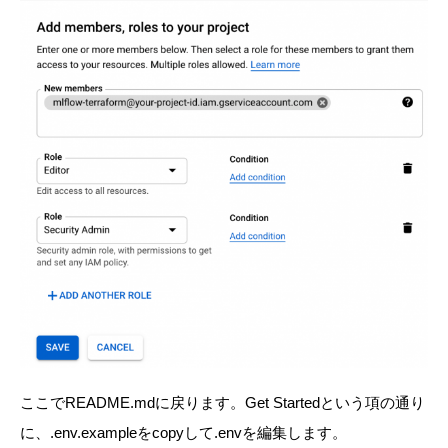
ここでREADME.mdに戻ります。
Get Startedという項の通り
に、.env.exampleをcopyして.envを編集します。