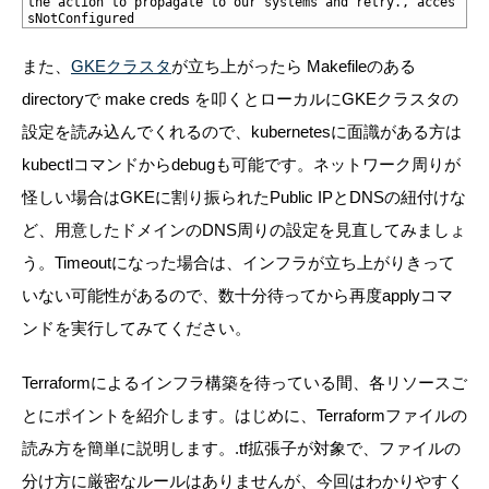
the action to propagate to our systems and retry., acces
sNotConfigured
また、
GKEクラスタ
が立ち上がったら Makefileのある
directoryで make creds を叩くとローカルにGKEクラスタの
設定を読み込んでくれるので、kubernetesに面識がある方は
kubectlコマンドからdebugも可能です。ネットワーク周りが
怪しい場合はGKEに割り振られたPublic IPとDNSの紐付けな
ど、用意したドメインのDNS周りの設定を見直してみましょ
う。Timeoutになった場合は、インフラが立ち上がりきって
いない可能性があるので、数十分待ってから再度applyコマ
ンドを実行してみてください。
Terraformによるインフラ構築を待っている間、各リソースご
とにポイントを紹介します。
はじめに、Terraformファイルの
読み方を簡単に説明します。.tf拡張子が対象で、ファイルの
分け方に厳密なルールはありませんが、今回はわかりやすく