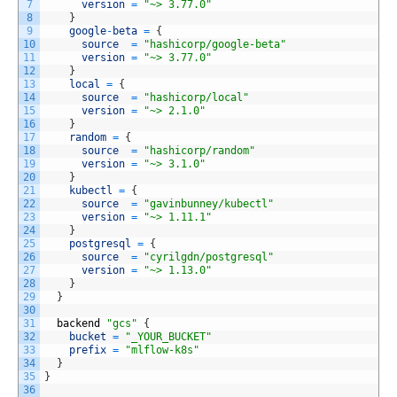
7
version
=
"~> 3.77.0"
8
}
9
google
-
beta
=
{
10
source
=
"hashicorp/google-beta"
11
version
=
"~> 3.77.0"
12
}
13
local
=
{
14
source
=
"hashicorp/local"
15
version
=
"~> 2.1.0"
16
}
17
random
=
{
18
source
=
"hashicorp/random"
19
version
=
"~> 3.1.0"
20
}
21
kubectl
=
{
22
source
=
"gavinbunney/kubectl"
23
version
=
"~> 1.11.1"
24
}
25
postgresql
=
{
26
source
=
"cyrilgdn/postgresql"
27
version
=
"~> 1.13.0"
28
}
29
}
30
31
backend
"gcs"
{
32
bucket
=
"_YOUR_BUCKET"
33
prefix
=
"mlflow-k8s"
34
}
35
}
36