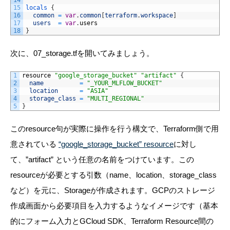
15
locals
{
16
common
=
var
.
common
[
terraform
.
workspace
]
17
users
=
var
.
users
18
}
次に、07_storage.tfを開いてみましょう。
1
resource
"google_storage_bucket"
"artifact"
{
2
name
=
"_YOUR_MLFLOW_BUCKET"
3
location
=
"ASIA"
4
storage_class
=
"MULTI_REGIONAL"
5
}
このresource句が実際に操作を行う構文で、Terraform側で用
意されている
“google_storage_bucket” resource
に対し
て、”artifact” という任意の名前をつけています。この
resourceが必要とする引数（name、location、storage_class
など）を元に、Storageが作成されます。GCPのストレージ
作成画面から必要項目を入力するようなイメージです（基本
的にフォーム入力とGCloud SDK、Terraform Resource間の