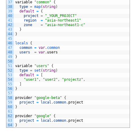
37
variable
"common"
{
38
type
=
map
(
string
)
39
default
=
{
40
project
=
"_YOUR_PROJECT"
41
region
=
"asia-northeast1"
42
zone
=
"asia-northeast1-c"
43
}
44
}
45
46
locals
{
47
common
=
var
.
common
48
users
=
var
.
users
49
}
50
51
variable
"users"
{
52
type
=
set
(
string
)
53
default
=
[
54
"user1"
,
"user2"
,
"projectz"
,
55
]
56
}
57
58
provider
"google-beta"
{
59
project
=
local
.
common
.
project
60
}
61
62
provider
"google"
{
63
project
=
local
.
common
.
project
64
}