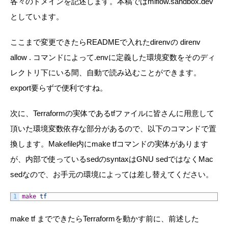
各々のドメインを記述します。本稿ではmlflow.sandbox.dev
としています。
ここまで変更できたらREADMEで入れたdirenvの direnv
allow . コマンドによって.envに定義した環境変数をそのディ
レクトリ下にいる間、自動で読み込むことができます。
export要らずで便利ですね。
次に、Terraformの実体であるtfファイルに皆さんに用意して
頂いた環境変数依存な部分があるので、以下のコマンドで置
換します。Makefile内にmake tfコマンドの実体があります
が、内部で使っているsedのsyntaxはGNU sedではなくMac
sedなので、お手元の環境によっては差し替えてください。
1
make
tf
make tf までできたらTerraformを動かす前に、前述した