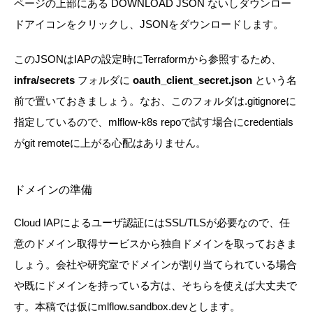
ページの上部にある DOWNLOAD JSON ないしダウンロー
ドアイコンをクリックし、JSONをダウンロードします。
このJSONはIAPの設定時にTerraformから参照するため、
infra/secrets
フォルダに
oauth_client_secret.json
という名
前で置いておきましょう。なお、このフォルダは.gitignoreに
指定しているので、mlflow-k8s repoで試す場合にcredentials
がgit remoteに上がる心配はありません。
ドメインの準備
Cloud IAPによるユーザ認証にはSSL/TLSが必要なので、任
意のドメイン取得サービスから独自ドメインを取っておきま
しょう。会社や研究室でドメインが割り当てられている場合
や既にドメインを持っている方は、そちらを使えば大丈夫で
す。本稿では仮にmlflow.sandbox.devとします。