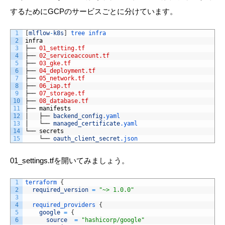
するためにGCPのサービスごとに分けています。
1
[
mlflow
-
k8s
]
tree 
infra
2
infra
3
├──
01_setting.tf
4
├──
02_serviceaccount.tf
5
├──
03_gke.tf
6
├──
04_deployment.tf
7
├──
05_network.tf
8
├──
06_iap.tf
9
├──
07_storage.tf
10
├──
08_database.tf
11
├──
manifests
12
│  
├──
backend_config
.yaml
13
│  
└──
managed_certificate
.yaml
14
└──
secrets
15
└──
oauth_client_secret
.json
01_settings.tfを開いてみましょう。
1
terraform
{
2
required_version
=
"~> 1.0.0"
3
4
required_providers
{
5
google
=
{
6
source
=
"hashicorp/google"