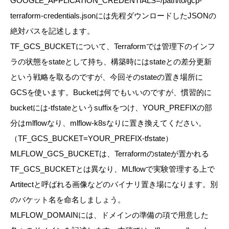
GOOGLE_APPLICATION_CREDENTIALS=/path/to/gcp-
terraform-credentials.jsonには先程ダウンロードしたJSONの
絶対パスを記述します。
TF_GCS_BUCKETについて、Terraformでは管理下のインフ
ラの状態をstateとして持ち、構築時にはstateとの差分更新
という戦略を取るのですが、今回そのstateの置き場所に
GCSを使います。Bucketは何でもいいのですが、慣習的に
bucketには-tfstateというsuffixをつけ、YOUR_PREFIXの部
分はmlflowなり、mlflow-k8sなりに置き換えてください。
（
TF_GCS_BUCKET=YOUR_PREFIX-tfstate）
MLFLOW_GCS_BUCKETは、Terraformのstateが置かれる
TF_GCS_BUCKETとは異なり、MLflowで実験管理する上で
Artitectと呼ばれる画像などのバイナリ置き場になります。別
のバケット名を命名しましょう。
MLFLOW_DOMAINには、ドメインの準備の項で用意した